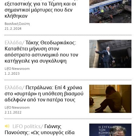
εξεταστικής για τα Τέμπη και οι
σημαντικοί μάρτυρες που δεν
κλήθηκαν
Βασιλική Σιούτη
21.2.2024
Ελλάδα
Τάκης Θεοδωρικάκος:
Καταθέτει μήνυση στον
απόστρατο αστυνομικό που τον
κατήγγειλε για συγκάλυψη
LifO Newsroom
1.2.2023
Ελλάδα
Πετράλωνα: Επί 4 χρόνια
στο «συρτάρι» η υπόθεση βιασμού
αδελφών από τον πατέρα τους
LifO Newsroom
2.11.2022
LiFO politics
Γιάννης
Πανούσης: «Ως υπουργός είδα