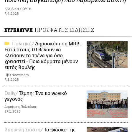
πολιτική συγκάλυψη που παραμένει άθικτη
ΑΜΠΑ
ΒΑΣΙΛΙΚΗ ΣΙΟΥΤΗ
PRINT
7.4.2025
ΠΡΟΣΦΑΤΕΣ ΕΙΔΗΣΕΙΣ
ΣΥΓΚΑΛΥΨΗ
Πολιτική
Δημοσκόπηση MRB:
Επτά στους 10 θέλουν να
κλείσουν τα τρένα για όσο
χρειαστεί - Ποια κόμματα μένουν
εκτός Βουλής
LifO Newsroom
7.3.2025
Daily
Τέμπη: Ένα κοινωνικό
γεγονός
Δημήτρης Πολιτάκης
27.1.2025
Βασιλική Σιούτη
Το φιάσκο της