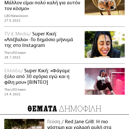
Μάλλον είμαι πολύ καλή για αυτόν
τον κόσμο»
LifO Newsroom
27.9.2022
TV & Media
Super Κική:
«Απέβαλα» -Το δημόσιο μήνυμά
της στο Instagram
The LiFO team
28.7.2022
Ελλάδα
Super Κική: «Φάγαμε
ξύλο από 30 αγόρια εγώ και η
φίλη μου» [ΒΙΝΤΕΟ]
The LiFO team
14.4.2021
ΔΗΜΟΦΙΛΗ
ΘΕΜΑΤΑ
Γεύση
Red Jane Grill: Η πιο
νόστιμη και χαλαρή αυλή στα