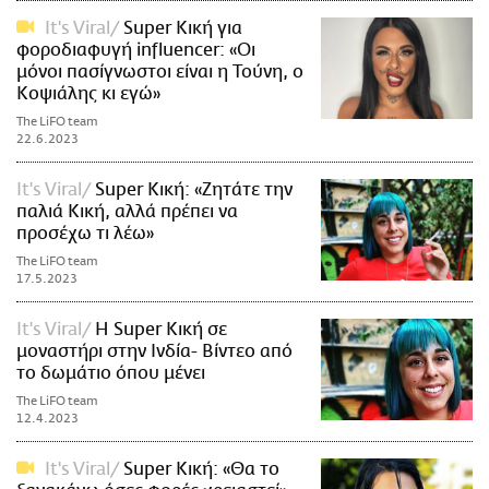
It's Viral
Super Κική για
φοροδιαφυγή influencer: «Οι
μόνοι πασίγνωστοι είναι η Τούνη, ο
Κοψιάλης κι εγώ»
The LiFO team
22.6.2023
It's Viral
Super Κική: «Ζητάτε την
παλιά Κική, αλλά πρέπει να
προσέχω τι λέω»
The LiFO team
17.5.2023
It's Viral
Η Super Κική σε
μοναστήρι στην Ινδία- Βίντεο από
το δωμάτιο όπου μένει
The LiFO team
12.4.2023
It's Viral
Super Κική: «Θα το