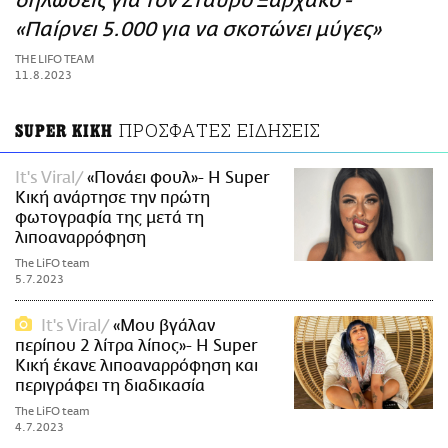
δηλώσεις για τον Σταύρο Ξαρχάκο -
ΑΜΠΑ
«Παίρνει 5.000 για να σκοτώνει μύγες»
PRINT
THE LIFO TEAM
11.8.2023
ΠΡΟΣΦΑΤΕΣ ΕΙΔΗΣΕΙΣ
SUPER ΚΙΚΗ
It's Viral
«Πονάει φουλ»- Η Super
Κική ανάρτησε την πρώτη
φωτογραφία της μετά τη
λιποαναρρόφηση
The LiFO team
5.7.2023
It's Viral
«Μου βγάλαν
περίπου 2 λίτρα λίπος»- Η Super
Κική έκανε λιποαναρρόφηση και
περιγράφει τη διαδικασία
The LiFO team
4.7.2023