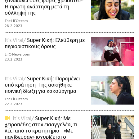
ξανακάνω όσες φορές χρειαστεί»-
Η πρώτη ανάρτηση μετά τη
σύλληψή της
The LiFO team
28.2.2023
It's Viral
Super Κική: Ελεύθερη με
περιοριστικούς όρους
LifO Newsroom
23.2.2023
It's Viral
Super Κική: Παραμένει
υπό κράτηση -Της ασκήθηκε
ποινική δίωξη για κακούργημα
The LiFO team
22.2.2023
It's Viral
Super Κική: Με
χειροπέδες στον εισαγγελέα, τι
λέει από το κρατητήριο - «Με
παγίδευσαν» ισχυρίζεται ο