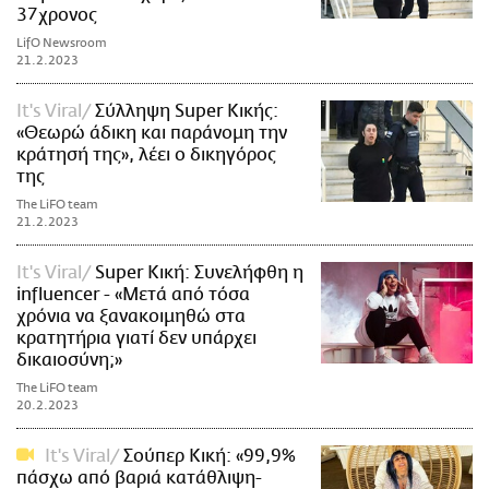
37χρονος
LifO Newsroom
21.2.2023
It's Viral
Σύλληψη Super Κικής:
«Θεωρώ άδικη και παράνομη την
κράτησή της», λέει ο δικηγόρος
της
The LiFO team
21.2.2023
It's Viral
Super Κική: Συνελήφθη η
influencer - «Μετά από τόσα
χρόνια να ξανακοιμηθώ στα
κρατητήρια γιατί δεν υπάρχει
δικαιοσύνη;»
The LiFO team
20.2.2023
It's Viral
Σούπερ Κική: «99,9%
πάσχω από βαριά κατάθλιψη-