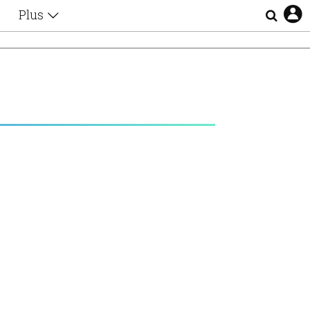
Plus
Θέματα
Συνεντεύξεις
Videos
τα
Αφιερώματα
Ζώδια
Εξομολογήσεις
Blogs
η
Οι Αθηναίοι
Απώλειες
Lgbtqi+
Επιλογές