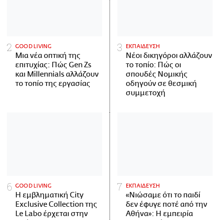
GOOD LIVING
ΕΚΠΑΙΔΕΥΣΗ
Μια νέα οπτική της
Νέοι δικηγόροι αλλάζουν
επιτυχίας: Πώς Gen Zs
το τοπίο: Πώς οι
και Millennials αλλάζουν
σπουδές Νομικής
το τοπίο της εργασίας
οδηγούν σε θεσμική
συμμετοχή
GOOD LIVING
ΕΚΠΑΙΔΕΥΣΗ
Η εμβληματική City
«Νιώσαμε ότι το παιδί
Exclusive Collection της
δεν έφυγε ποτέ από την
Le Labo έρχεται στην
Αθήνα»: Η εμπειρία