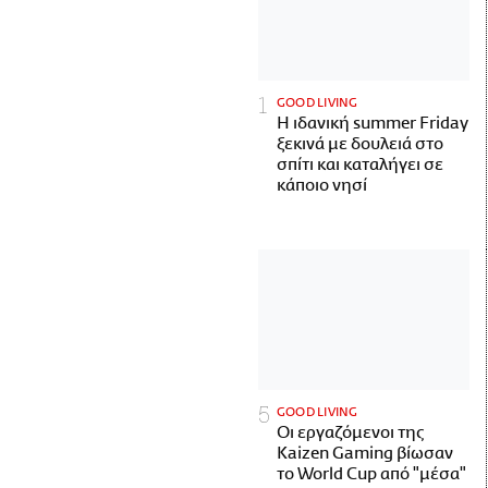
GOOD LIVING
Η ιδανική summer Friday
ξεκινά με δουλειά στο
σπίτι και καταλήγει σε
κάποιο νησί
GOOD LIVING
Οι εργαζόμενοι της
Kaizen Gaming βίωσαν
το World Cup από "μέσα"