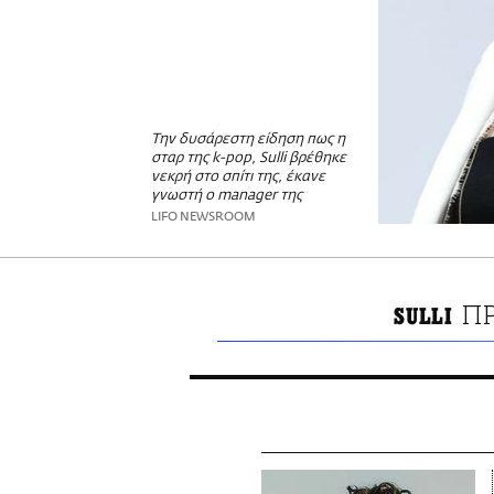
Την δυσάρεστη είδηση πως η
σταρ της k-pop, Sulli βρέθηκε
νεκρή στο σπίτι της, έκανε
γνωστή ο manager της
LIFO NEWSROOM
Π
SULLI