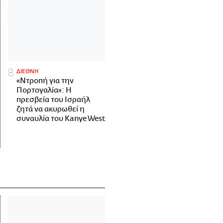
ΔΙΕΘΝΗ
«Ντροπή για την
Πορτογαλία»: Η
πρεσβεία του Ισραήλ
ζητά να ακυρωθεί η
συναυλία του Kanye West