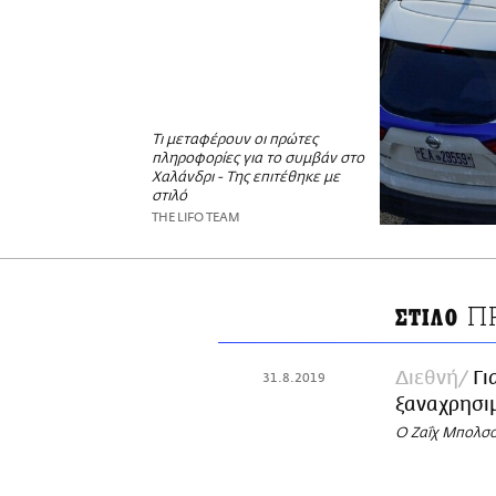
Τι μεταφέρουν οι πρώτες
πληροφορίες για το συμβάν στο
Χαλάνδρι - Της επιτέθηκε με
στιλό
THE LIFO TEAM
Π
ΣΤΙΛΟ
Διεθνή
Γι
31.8.2019
ξαναχρησιμ
Ο Ζαΐχ Μπολσον