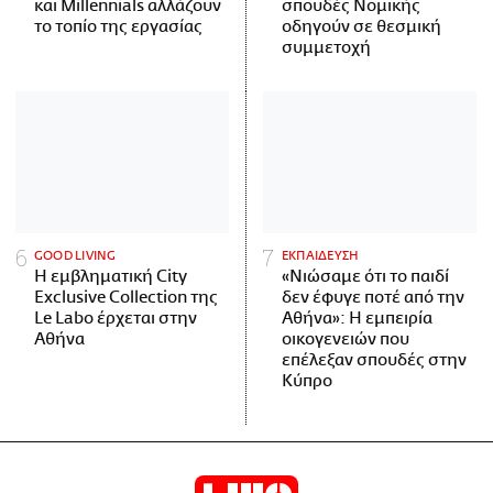
και Millennials αλλάζουν
σπουδές Νομικής
το τοπίο της εργασίας
οδηγούν σε θεσμική
συμμετοχή
GOOD LIVING
ΕΚΠΑΙΔΕΥΣΗ
Η εμβληματική City
«Νιώσαμε ότι το παιδί
Exclusive Collection της
δεν έφυγε ποτέ από την
Le Labo έρχεται στην
Αθήνα»: Η εμπειρία
Αθήνα
οικογενειών που
επέλεξαν σπουδές στην
Κύπρο