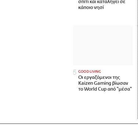
σπίτι και καταλήγει σε
κάποιο νησί
GOOD LIVING
Οι εργαζόμενοι της
Kaizen Gaming βίωσαν
το World Cup από "μέσα"