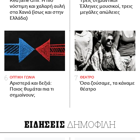
Red Jane Grill: Η πιο
Tρεις σημαντικοί
νόστιμη και χαλαρή αυλή
Έλληνες μουσικοί, τρεις
στα Χανιά (ίσως και στην
μεγάλες απώλειες
Ελλάδα)
ΟΠΤΙΚΗ ΓΩΝΙΑ
ΘΕΑΤΡΟ
Αριστερά και δεξιά:
Όσα ζούσαμε, τα κάναμε
Ποιος θυμάται πια τι
θέατρο
σημαίνουν;
ΔΗΜΟΦΙΛΗ
ΕΙΔΗΣΕΙΣ