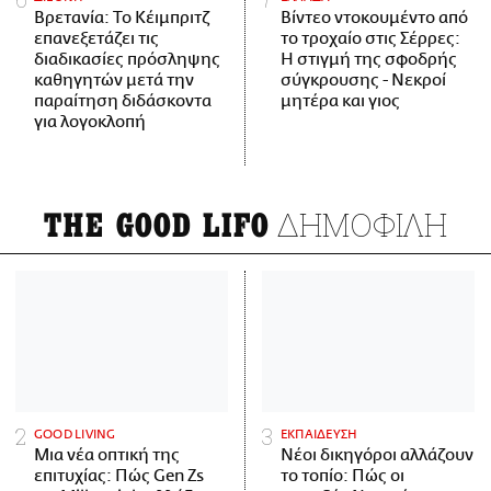
Βρετανία: Το Κέιμπριτζ
Βίντεο ντοκουμέντο από
επανεξετάζει τις
το τροχαίο στις Σέρρες:
διαδικασίες πρόσληψης
Η στιγμή της σφοδρής
καθηγητών μετά την
σύγκρουσης - Νεκροί
παραίτηση διδάσκοντα
μητέρα και γιος
για λογοκλοπή
ΔΗΜΟΦΙΛΗ
THE GOOD LIFO
GOOD LIVING
ΕΚΠΑΙΔΕΥΣΗ
Μια νέα οπτική της
Νέοι δικηγόροι αλλάζουν
επιτυχίας: Πώς Gen Zs
το τοπίο: Πώς οι