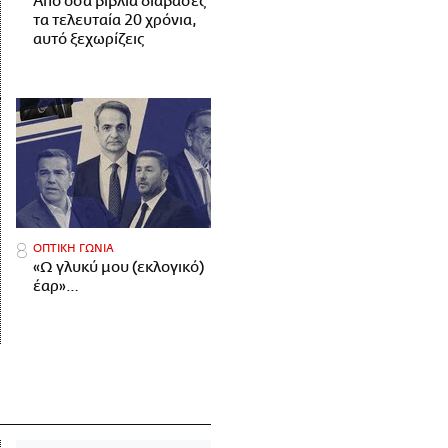
Από όσα βιβλία διάβασες
τα τελευταία 20 χρόνια,
αυτό ξεχωρίζεις
ΟΠΤΙΚΗ ΓΩΝΙΑ
«Ω γλυκύ μου (εκλογικό)
έαρ»…