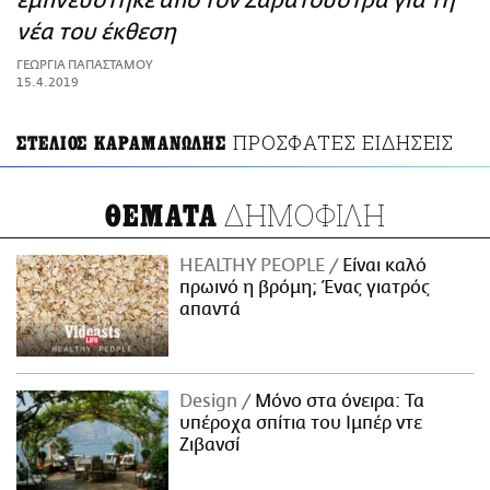
εμπνεύστηκε από τον Ζαρατούστρα για τη
ΑΜΠΑ
νέα του έκθεση
PRINT
ΓΕΩΡΓΙΑ ΠΑΠΑΣΤΑΜΟΥ
15.4.2019
ΠΡΟΣΦΑΤΕΣ ΕΙΔΗΣΕΙΣ
ΣΤΕΛΙΟΣ ΚΑΡΑΜΑΝΩΛΗΣ
ΔΗΜΟΦΙΛΗ
ΘΕΜΑΤΑ
HEALTHY PEOPLE
Είναι καλό
πρωινό η βρόμη; Ένας γιατρός
απαντά
Design
Μόνο στα όνειρα: Τα
υπέροχα σπίτια του Ιμπέρ ντε
Ζιβανσί