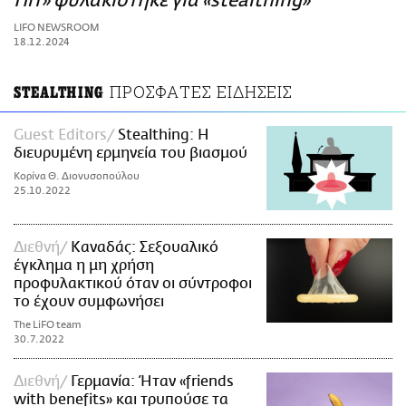
Πιτ» φυλακίστηκε για «stealthing»
ΑΜΠΑ
LIFO NEWSROOM
PRINT
18.12.2024
ΠΡΟΣΦΑΤΕΣ ΕΙΔΗΣΕΙΣ
STEALTHING
Guest Editors
Stealthing: Η
διευρυμένη ερμηνεία του βιασμού
Koρίνα Θ. Διονυσοπούλου
25.10.2022
Διεθνή
Καναδάς: Σεξουαλικό
έγκλημα η μη χρήση
προφυλακτικού όταν οι σύντροφοι
το έχουν συμφωνήσει
The LiFO team
30.7.2022
Διεθνή
Γερμανία: Ήταν «friends
with benefits» και τρυπούσε τα