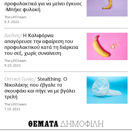
προφυλακτικά για να μείνει έγκυος
-Μπήκε φυλακή
The LiFO team
6.5.2022
Διεθνή
Η Καλιφόρνια
απαγόρευσε την αφαίρεση του
προφυλακτικού κατά τη διάρκεια
του σεξ, χωρίς συναίνεση
The LiFO team
9.10.2021
Οπτική Γωνία
Stealthing: Ο
Νικολάκης που έβγαλε το
σκουφάκι και πήγε να με βγάλει
τρελή
The LiFO team
7.10.2021
ΔΗΜΟΦΙΛΗ
ΘΕΜΑΤΑ