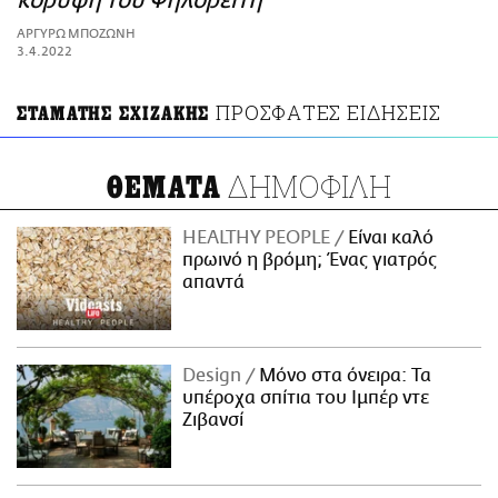
κορυφή του Ψηλορείτη
ΑΜΠΑ
ΑΡΓΥΡΩ ΜΠΟΖΩΝΗ
PRINT
3.4.2022
ΠΡΟΣΦΑΤΕΣ ΕΙΔΗΣΕΙΣ
ΣΤΑΜΑΤΗΣ ΣΧΙΖΑΚΗΣ
ΔΗΜΟΦΙΛΗ
ΘΕΜΑΤΑ
HEALTHY PEOPLE
Είναι καλό
πρωινό η βρόμη; Ένας γιατρός
απαντά
Design
Μόνο στα όνειρα: Τα
υπέροχα σπίτια του Ιμπέρ ντε
Ζιβανσί