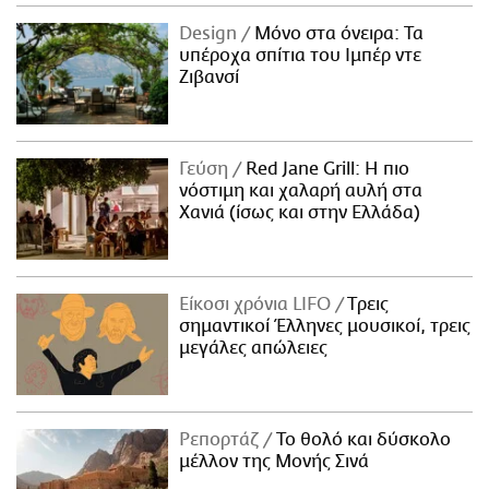
Design
Μόνο στα όνειρα: Τα
υπέροχα σπίτια του Ιμπέρ ντε
Ζιβανσί
Γεύση
Red Jane Grill: Η πιο
νόστιμη και χαλαρή αυλή στα
Χανιά (ίσως και στην Ελλάδα)
Είκοσι χρόνια LIFO
Tρεις
σημαντικοί Έλληνες μουσικοί, τρεις
μεγάλες απώλειες
Ρεπορτάζ
Το θολό και δύσκολο
μέλλον της Μονής Σινά