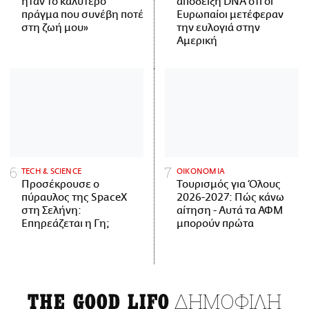
ήταν το καλύτερο
απόδειξη DNA ότι οι
πράγμα που συνέβη ποτέ
Ευρωπαίοι μετέφεραν
στη ζωή μου»
την ευλογιά στην
Αμερική
ΤECH & SCIENCE
ΟΙΚΟΝΟΜΙΑ
Προσέκρουσε ο
Τουρισμός για Όλους
πύραυλος της SpaceX
2026-2027: Πώς κάνω
στη Σελήνη:
αίτηση - Αυτά τα ΑΦΜ
Επηρεάζεται η Γη;
μπορούν πρώτα
ΔΗΜΟΦΙΛΗ
THE GOOD LIFO