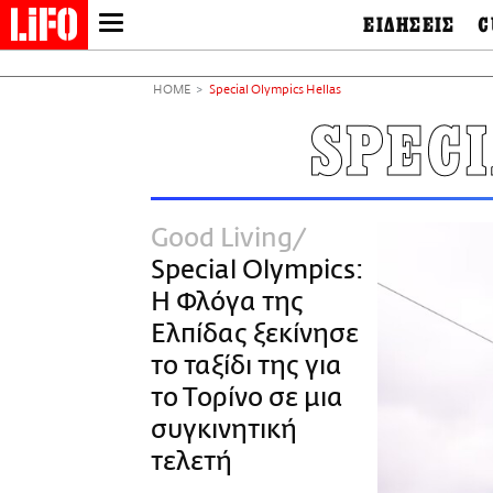
ΕΙΔΗΣΕΙΣ
C
LIFO SHOP
Ελλάδα
Ο
Διεθνή
Μ
NEWSLETTER
HOME
Special Olympics Hellas
Πολιτική
Θ
ΜΙΚΡΟΠΡΑΓΜΑΤΑ
SPEC
Οικονομία
Ει
THE GOOD LIFO
Πολιτισμός
Βι
LIFOLAND
Αθλητισμός
Αρ
CITY GUIDE
& 
Περιβάλλον
Good Living
D
ΑΜΠΑ
TV & Media
Φ
Special Olympics:
PRINT
Tech &
Science
Η Φλόγα της
European Lifo
Ελπίδας ξεκίνησε
το ταξίδι της για
το Τορίνο σε μια
συγκινητική
τελετή