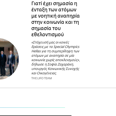
Γιατί έχει σημασία η
ένταξη των ατόμων
με νοητική αναπηρία
στην κοινωνία και τη
σημασία του
εθελοντισμού
«Στόχευσή μας οι κοινές
δράσεις με τα Special Οlympics
Hellas για τη συμπερίληψη των
ατόμων με αναπηρία σε μία
κοινωνία χωρίς αποκλεισμούς»,
δήλωσε η Σοφία Ζαχαράκη,
υπουργός Κοινωνικής Συνοχής
και Οικογένειας.
THE LIFO TEAM
Σ