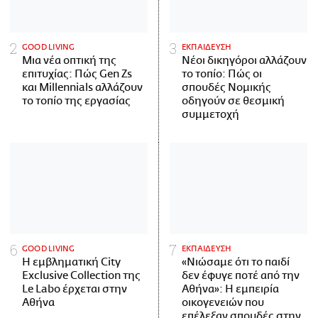
GOOD LIVING
ΕΚΠΑΙΔΕΥΣΗ
Μια νέα οπτική της
Νέοι δικηγόροι αλλάζουν
επιτυχίας: Πώς Gen Zs
το τοπίο: Πώς οι
και Millennials αλλάζουν
σπουδές Νομικής
το τοπίο της εργασίας
οδηγούν σε θεσμική
συμμετοχή
GOOD LIVING
ΕΚΠΑΙΔΕΥΣΗ
Η εμβληματική City
«Νιώσαμε ότι το παιδί
Exclusive Collection της
δεν έφυγε ποτέ από την
Le Labo έρχεται στην
Αθήνα»: Η εμπειρία
Αθήνα
οικογενειών που
επέλεξαν σπουδές στην