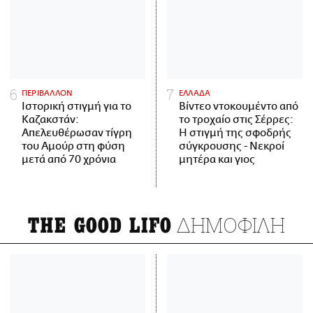
ΠΕΡΙΒΑΛΛΟΝ
ΕΛΛΑΔΑ
Ιστορική στιγμή για το
Βίντεο ντοκουμέντο από
Καζακστάν:
το τροχαίο στις Σέρρες:
Απελευθέρωσαν τίγρη
Η στιγμή της σφοδρής
του Αμούρ στη φύση
σύγκρουσης - Νεκροί
μετά από 70 χρόνια
μητέρα και γιος
ΔΗΜΟΦΙΛΗ
THE GOOD LIFO