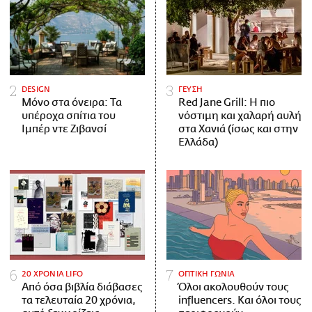
DESIGN
ΓΕΥΣΗ
Μόνο στα όνειρα: Τα
Red Jane Grill: Η πιο
υπέροχα σπίτια του
νόστιμη και χαλαρή αυλή
Ιμπέρ ντε Ζιβανσί
στα Χανιά (ίσως και στην
Ελλάδα)
20 ΧΡΟΝΙΑ LIFO
ΟΠΤΙΚΗ ΓΩΝΙΑ
Από όσα βιβλία διάβασες
Όλοι ακολουθούν τους
τα τελευταία 20 χρόνια,
influencers. Και όλοι τους