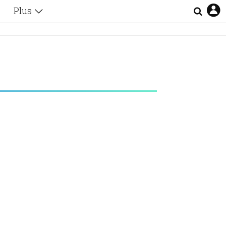
Plus
Θέματα
Συνεντεύξεις
Videos
τα
Αφιερώματα
Ζώδια
Εξομολογήσεις
Blogs
η
Οι Αθηναίοι
Απώλειες
Lgbtqi+
Επιλογές