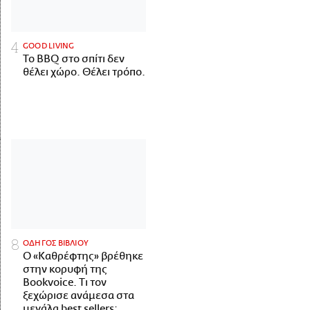
GOOD LIVING
Το BBQ στο σπίτι δεν
θέλει χώρο. Θέλει τρόπο.
ΟΔΗΓΟΣ ΒΙΒΛΙΟΥ
Ο «Καθρέφτης» βρέθηκε
στην κορυφή της
Bookvoice. Τι τον
ξεχώρισε ανάμεσα στα
μεγάλα best sellers;