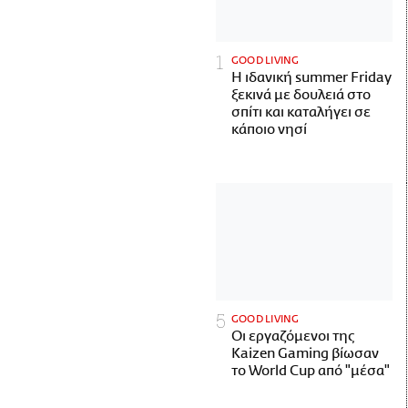
GOOD LIVING
Η ιδανική summer Friday
ξεκινά με δουλειά στο
σπίτι και καταλήγει σε
κάποιο νησί
GOOD LIVING
Οι εργαζόμενοι της
Kaizen Gaming βίωσαν
το World Cup από "μέσα"