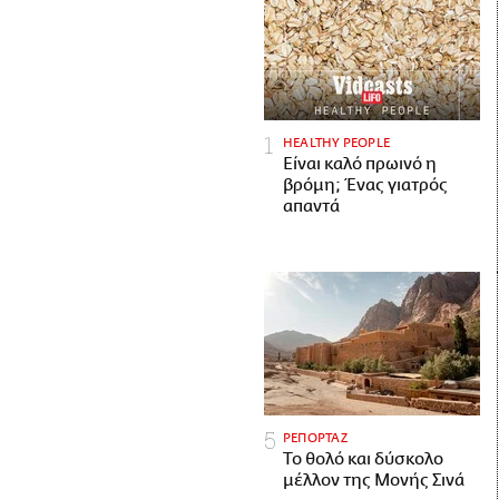
HEALTHY PEOPLE
Είναι καλό πρωινό η
βρόμη; Ένας γιατρός
απαντά
ΡΕΠΟΡΤΑΖ
Το θολό και δύσκολο
μέλλον της Μονής Σινά