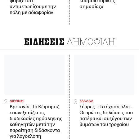
φοβίζει ότι
κοσμοϊστορικής
αντιμετωπίζουμε την
σημασίας»
πόλη με αδιαφορία»
ΔΗΜΟΦΙΛΗ
ΕΙΔΗΣΕΙΣ
ΔΙΕΘΝΗ
ΕΛΛΑΔΑ
Βρετανία: Το Κέιμπριτζ
Σέρρες: «Τα έχασα όλα» -
επανεξετάζει τις
Οι πρώτες δηλώσεις του
διαδικασίες πρόσληψης
πατέρα και συζύγου των
καθηγητών μετά την
θυμάτων του τροχαίου
παραίτηση διδάσκοντα
για λογοκλοπή