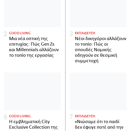
GOOD LIVING
ΕΚΠΑΙΔΕΥΣΗ
Μια νέα οπτική της
Νέοι δικηγόροι αλλάζουν
επιτυχίας: Πώς Gen Zs
το τοπίο: Πώς οι
και Millennials αλλάζουν
σπουδές Νομικής
το τοπίο της εργασίας
οδηγούν σε θεσμική
συμμετοχή
GOOD LIVING
ΕΚΠΑΙΔΕΥΣΗ
Η εμβληματική City
«Νιώσαμε ότι το παιδί
Exclusive Collection της
δεν έφυγε ποτέ από την