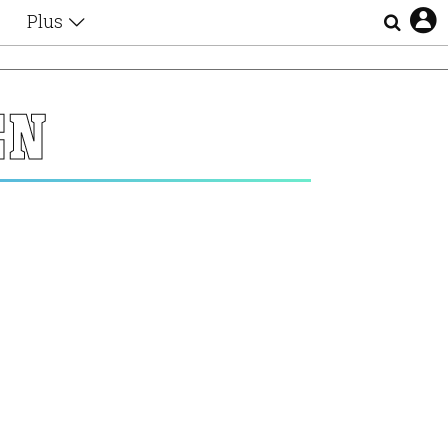
Plus
Θέματα
Συνεντεύξεις
Videos
ΕΝ
τα
Αφιερώματα
Ζώδια
Εξομολογήσεις
Blogs
η
Οι Αθηναίοι
Απώλειες
Lgbtqi+
Επιλογές