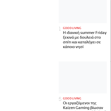
GOOD LIVING
Η ιδανική summer Friday
ξεκινά με δουλειά στο
σπίτι και καταλήγει σε
κάποιο νησί
GOOD LIVING
Οι εργαζόμενοι της
Kaizen Gaming βίωσαν