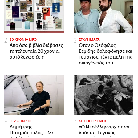
20 ΧΡΟΝΙΑ LIFO
ΕΓΚΛΗΜΑΤΑ
Από όσα βιβλία διάβασες
Όταν ο Θεόφιλος
τα τελευταία 20 χρόνια,
Σεχίδης δολοφόνησε και
αυτό ξεχωρίζεις
τεμάχισε πέντε μέλη της
οικογένειάς του
ΟΙ ΑΘΗΝΑΙΟΙ
ΜΕΣΟΠΟΛΕΜΟΣ
Δημήτρης
«Ο Νεοέλλην άρχισε να
Ποτηρόπουλος: «Με
λούεται. Γεγονός