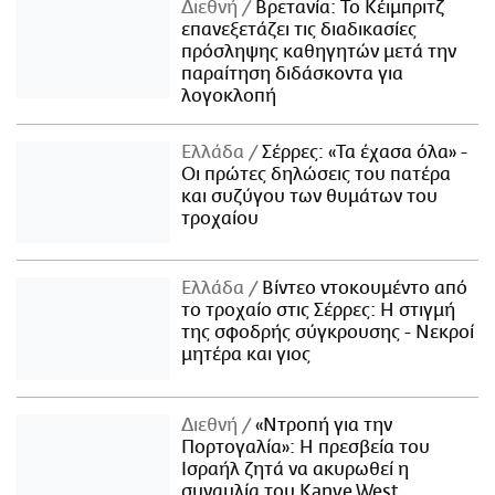
Διεθνή
Βρετανία: Το Κέιμπριτζ
επανεξετάζει τις διαδικασίες
πρόσληψης καθηγητών μετά την
παραίτηση διδάσκοντα για
λογοκλοπή
Ελλάδα
Σέρρες: «Τα έχασα όλα» -
Οι πρώτες δηλώσεις του πατέρα
και συζύγου των θυμάτων του
τροχαίου
Ελλάδα
Βίντεο ντοκουμέντο από
το τροχαίο στις Σέρρες: Η στιγμή
της σφοδρής σύγκρουσης - Νεκροί
μητέρα και γιος
Διεθνή
«Ντροπή για την
Πορτογαλία»: Η πρεσβεία του
Ισραήλ ζητά να ακυρωθεί η
συναυλία του Kanye West