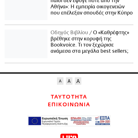
παιδί δεν έφυγε ποτέ από την
Αθήνα»: Η εμπειρία οικογενειών
που επέλεξαν σπουδές στην Κύπρο
Οδηγός Βιβλίου
Ο «Καθρέφτης»
βρέθηκε στην κορυφή της
Bookvoice. Τι τον ξεχώρισε
ανάμεσα στα μεγάλα best sellers;
ΤΑΥΤΟΤΗΤΑ
ΕΠΙΚΟΙΝΩΝΙΑ