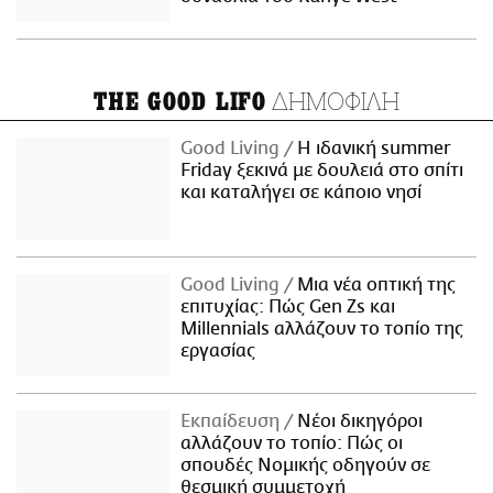
ΔΗΜΟΦΙΛΗ
THE GOOD LIFO
Good Living
Η ιδανική summer
Friday ξεκινά με δουλειά στο σπίτι
και καταλήγει σε κάποιο νησί
Good Living
Μια νέα οπτική της
επιτυχίας: Πώς Gen Zs και
Millennials αλλάζουν το τοπίο της
εργασίας
Εκπαίδευση
Νέοι δικηγόροι
αλλάζουν το τοπίο: Πώς οι
σπουδές Νομικής οδηγούν σε
θεσμική συμμετοχή