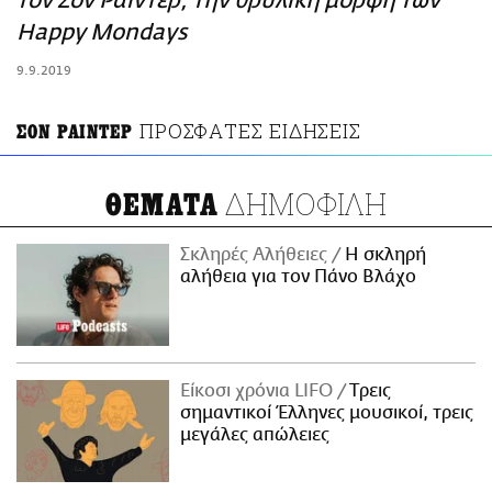
τoν Σόν Ράιντερ, την θρυλική μορφή των
ΑΜΠΑ
Happy Mondays
PRINT
9.9.2019
ΠΡΟΣΦΑΤΕΣ ΕΙΔΗΣΕΙΣ
ΣΟΝ ΡΑΙΝΤΕΡ
ΔΗΜΟΦΙΛΗ
ΘΕΜΑΤΑ
Σκληρές Αλήθειες
H σκληρή
αλήθεια για τον Πάνο Βλάχο
Είκοσι χρόνια LIFO
Tρεις
σημαντικοί Έλληνες μουσικοί, τρεις
μεγάλες απώλειες