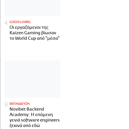
GOOD LIVING
Οι εργαζόμενοι της
Kaizen Gaming βίωσαν
το World Cup από "μέσα"
ΕΚΠΑΙΔΕΥΣΗ
Novibet Backend
Academy: Η επόμενη
γενιά software engineers
ξεκινά από εδώ