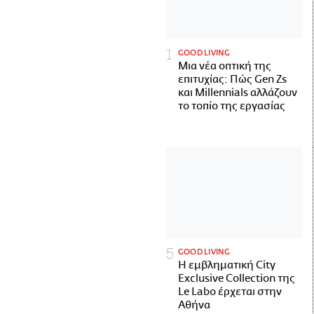
GOOD LIVING
Μια νέα οπτική της
επιτυχίας: Πώς Gen Zs
και Millennials αλλάζουν
το τοπίο της εργασίας
GOOD LIVING
Η εμβληματική City
Exclusive Collection της
Le Labo έρχεται στην
Αθήνα