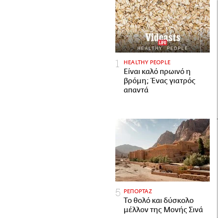
HEALTHY PEOPLE
Είναι καλό πρωινό η
βρόμη; Ένας γιατρός
απαντά
ΡΕΠΟΡΤΑΖ
Το θολό και δύσκολο
μέλλον της Μονής Σινά