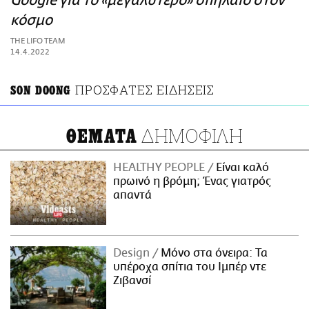
Google για το «μεγαλύτερο» σπήλαιο στον
ΑΜΠΑ
κόσμο
PRINT
THE LIFO TEAM
14.4.2022
ΠΡΟΣΦΑΤΕΣ ΕΙΔΗΣΕΙΣ
SON DOONG
ΔΗΜΟΦΙΛΗ
ΘΕΜΑΤΑ
HEALTHY PEOPLE
Είναι καλό
πρωινό η βρόμη; Ένας γιατρός
απαντά
Design
Μόνο στα όνειρα: Τα
υπέροχα σπίτια του Ιμπέρ ντε
Ζιβανσί