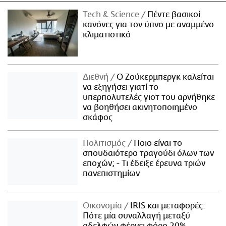
Τech & Science
Πέντε βασικοί
κανόνες για τον ύπνο με αναμμένο
κλιματιστικό
Διεθνή
Ο Ζούκερμπεργκ καλείται
να εξηγήσει γιατί το
υπερπολυτελές γιοτ του αρνήθηκε
να βοηθήσει ακινητοποιημένο
σκάφος
Πολιτισμός
Ποιο είναι το
σπουδαιότερο τραγούδι όλων των
εποχών; - Τι έδειξε έρευνα τριών
πανεπιστημίων
Οικονομία
IRIS και μεταφορές:
Πότε μία συναλλαγή μεταξύ
αδελφών φέρνει φόρο 20%