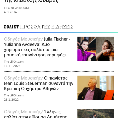
της κλασικής κιθάρας
ΑΜΠΑ
LIFO NEWSROOM
PRINT
4.3.2024
ΠΡΟΣΦΑΤΕΣ ΕΙΔΗΣΕΙΣ
ΣΟΛΙΣΤ
Οδηγός Μουσικής
Julia Fischer -
Yulianna Avdeeva: Δύο
χαρισματικές σολίστ σε μια
μουσική «συνάντηση κορυφής»
The LiFO team
16.11.2023
Οδηγός Μουσικής
Ο πιανίστας
Jean Louis Steuerman συναντά την
Κρατική Ορχήστρα Αθηνών
The LiFO team
28.1.2022
Οδηγός Μουσικής
Έλληνες
σολίστ στην αίθουσα Δημήτρης