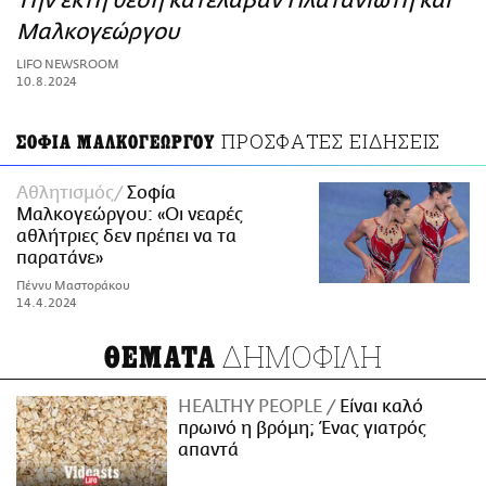
Την έκτη θέση κατέλαβαν Πλατανιώτη και
ΑΜΠΑ
Μαλκογεώργου
PRINT
LIFO NEWSROOM
10.8.2024
ΠΡΟΣΦΑΤΕΣ ΕΙΔΗΣΕΙΣ
ΣΟΦΙΑ ΜΑΛΚΟΓΕΩΡΓΟΥ
Αθλητισμός
Σοφία
Μαλκογεώργου: «Οι νεαρές
αθλήτριες δεν πρέπει να τα
παρατάνε»
Πέννυ Μαστοράκου
14.4.2024
ΔΗΜΟΦΙΛΗ
ΘΕΜΑΤΑ
HEALTHY PEOPLE
Είναι καλό
πρωινό η βρόμη; Ένας γιατρός
απαντά