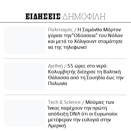
ΔΗΜΟΦΙΛΗ
ΕΙΔΗΣΕΙΣ
Πολιτισμός
Η Σαμάνθα Μόρτον
γύρισε την “Οδύσσεια” του Νόλαν
και μετά το Χόλιγουντ σταμάτησε
να της τηλεφωνεί
Διεθνή
55 ώρες στο νερό:
Κολυμβητής διέσχισε τη Βαλτική
Θάλασσα από τη Σουηδία έως την
Πολωνία
Τech & Science
Μούμιες των
Ίνκας παρέχουν την πρώτη
απόδειξη DNA ότι οι Ευρωπαίοι
μετέφεραν την ευλογιά στην
Αμερική