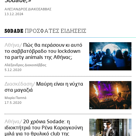
Sodade;»
ΑΜΠΑ
ΑΛΕΞΑΝΔΡΟΣ ΔΙΑΚΟΣΑΒΒΑΣ
PRINT
13.12.2024
ΠΡΟΣΦΑΤΕΣ ΕΙΔΗΣΕΙΣ
SODADE
Αθήνα
Πώς θα περάσουν κι αυτό
το σαββατόβραδο του lockdown
τα party animals της Αθήνας;
Αλέξανδρος Διακοσάββας
5.12.2020
Διασκέδαση
Μαύρη είναι η νύχτα
στα μαγαζιά
Μαρία Παππά
17.5.2020
Αθήνα
20 χρόνια Sodade: η
ιδιοκτήτριά του Ρένα Καραγκούνη
μιλά για το θρυλικό club της