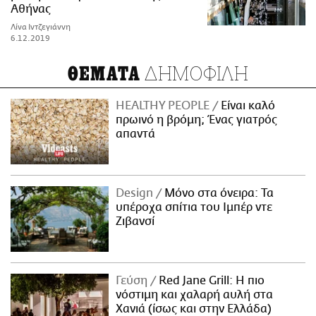
Αθήνας
Λίνα Ιντζεγιάννη
6.12.2019
ΔΗΜΟΦΙΛΗ
ΘΕΜΑΤΑ
HEALTHY PEOPLE
Είναι καλό
πρωινό η βρόμη; Ένας γιατρός
απαντά
Design
Μόνο στα όνειρα: Τα
υπέροχα σπίτια του Ιμπέρ ντε
Ζιβανσί
Γεύση
Red Jane Grill: Η πιο
νόστιμη και χαλαρή αυλή στα
Χανιά (ίσως και στην Ελλάδα)