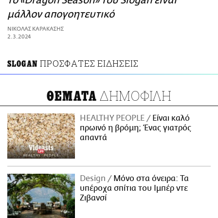
το «Dragon Season» του Slogan είναι
ΑΜΠΑ
μάλλον απογοητευτικό
PRINT
ΝΙΚΟΛΑΣ ΚΑΡΑΚΑΣΗΣ
2.3.2024
ΠΡΟΣΦΑΤΕΣ ΕΙΔΗΣΕΙΣ
SLOGAN
ΔΗΜΟΦΙΛΗ
ΘΕΜΑΤΑ
HEALTHY PEOPLE
Είναι καλό
πρωινό η βρόμη; Ένας γιατρός
απαντά
Design
Μόνο στα όνειρα: Τα
υπέροχα σπίτια του Ιμπέρ ντε
Ζιβανσί