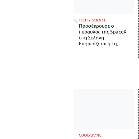
ΤECH & SCIENCE
Προσέκρουσε ο
πύραυλος της SpaceX
στη Σελήνη:
Επηρεάζεται η Γη;
GOOD LIVING