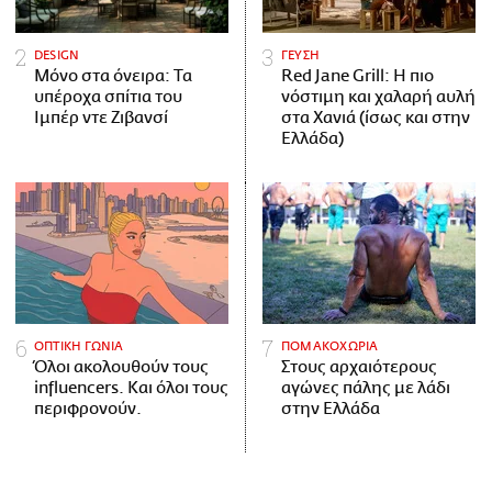
DESIGN
ΓΕΥΣΗ
Μόνο στα όνειρα: Τα
Red Jane Grill: Η πιο
υπέροχα σπίτια του
νόστιμη και χαλαρή αυλή
Ιμπέρ ντε Ζιβανσί
στα Χανιά (ίσως και στην
Ελλάδα)
ΟΠΤΙΚΗ ΓΩΝΙΑ
ΠΟΜΑΚΟΧΩΡΙΑ
Όλοι ακολουθούν τους
Στους αρχαιότερους
influencers. Και όλοι τους
αγώνες πάλης με λάδι
περιφρονούν.
στην Ελλάδα