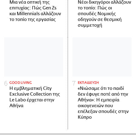
Μια νέα οπτική της
Νέοι δικηγόροι αλλάζουν
επιτυχίας: Πώς Gen Zs
το τοπίο: Πώς οι
και Millennials αλλάζουν
σπουδές Νομικής
το τοπίο της εργασίας
οδηγούν σε θεσμική
συμμετοχή
GOOD LIVING
ΕΚΠΑΙΔΕΥΣΗ
Η εμβληματική City
«Νιώσαμε ότι το παιδί
Exclusive Collection της
δεν έφυγε ποτέ από την
Le Labo έρχεται στην
Αθήνα»: Η εμπειρία
Αθήνα
οικογενειών που
επέλεξαν σπουδές στην
Κύπρο