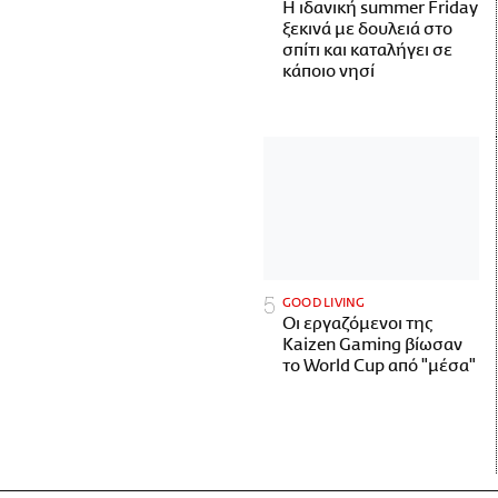
Η ιδανική summer Friday
ξεκινά με δουλειά στο
σπίτι και καταλήγει σε
κάποιο νησί
GOOD LIVING
Οι εργαζόμενοι της
Kaizen Gaming βίωσαν
το World Cup από "μέσα"