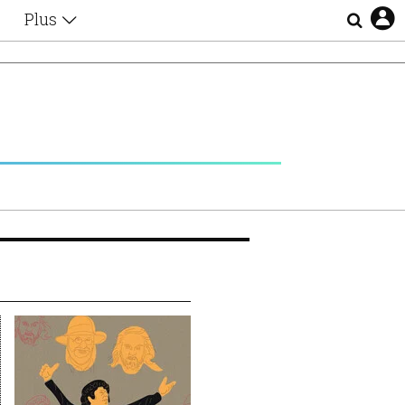
Plus
Θέματα
Συνεντεύξεις
Videos
τα
Αφιερώματα
Ζώδια
Εξομολογήσεις
Blogs
η
Οι Αθηναίοι
Απώλειες
Lgbtqi+
Επιλογές