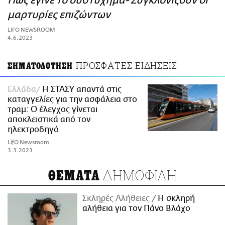
Πώς έγινε το δυστύχημα- Συγκλονίζουν οι
ΑΜΠΑ
μαρτυρίες επιζώντων
PRINT
LIFO NEWSROOM
4.6.2023
ΠΡΟΣΦΑΤΕΣ ΕΙΔΗΣΕΙΣ
ΣΗΜΑΤΟΔΟΤΗΣΗ
Ελλάδα
Η ΣΤΑΣΥ απαντά στις
καταγγελίες για την ασφάλεια στο
τραμ: Ο έλεγχος γίνεται
αποκλειστικά από τον
ηλεκτροδηγό
LifO Newsroom
3.3.2023
ΔΗΜΟΦΙΛΗ
ΘΕΜΑΤΑ
Σκληρές Αλήθειες
H σκληρή
αλήθεια για τον Πάνο Βλάχο