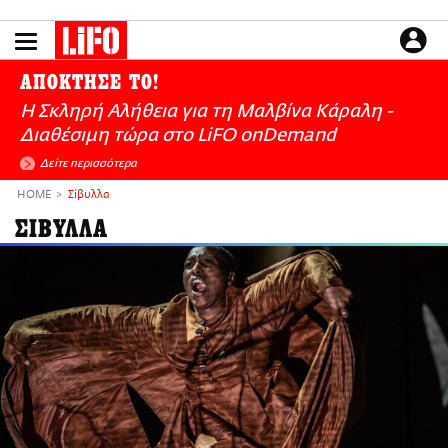
Παράκαμψη
προς
το
ΕΙΔΗΣΕΙΣ
κυρίως
ΑΠΟΚΤΗΣΕ ΤΟ!
περιεχόμενο
CULTURE
Η Σκληρή Αλήθεια για τη Μαλβίνα Κάραλη -
ΑΠΟΨΕΙΣ
Διαθέσιμη τώρα στo LiFO onDemand
ΤΡΟΠΟΣ ΖΩΗΣ
Δείτε περισσότερα
PODCASTS
HOME
Σίβυλλα
Plus
ΣΙΒΥΛΛΑ
LIFO SHOP
NEWSLETTER
ΜΙΚΡΟΠΡΑΓΜΑΤΑ
THE GOOD LIFO
LIFOLAND
CITY GUIDE