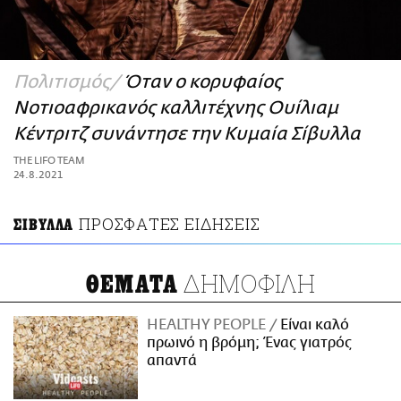
ΑΜΠΑ
PRINT
Πολιτισμός
Όταν ο κορυφαίος
Νοτιοαφρικανός καλλιτέχνης Ουίλιαμ
Κέντριτζ συνάντησε την Κυμαία Σίβυλλα
THE LIFO TEAM
24.8.2021
ΠΡΟΣΦΑΤΕΣ ΕΙΔΗΣΕΙΣ
ΣΙΒΥΛΛΑ
ΔΗΜΟΦΙΛΗ
ΘΕΜΑΤΑ
HEALTHY PEOPLE
Είναι καλό
πρωινό η βρόμη; Ένας γιατρός
απαντά