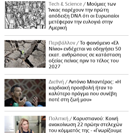
Τech & Science
Μούμιες των
Ίνκας παρέχουν την πρώτη
απόδειξη DNA ότι οι Ευρωπαίοι
μετέφεραν την ευλογιά στην
Αμερική
Περιβάλλον
Το φαινόμενο «Ελ
Νίνιο» ενδέχεται να οδηγήσει 50
εκατ. ανθρώπους σε κατάσταση
οξείας πείνας πριν το τέλος του
2027
Διεθνή
Αντόνιο Μπαντέρας: «Η
καρδιακή προσβολή ήταν το
καλύτερο πράγμα που συνέβη
ποτέ στη ζωή μου»
Πολιτική
Καρυστιανού: Κοινή
ανακοίνωση 22 πρώην στελεχών
του κόμματός της - «Γνωρίζουμε