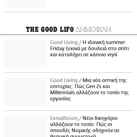
ΔΗΜΟΦΙΛΗ
THE GOOD LIFO
Good Living
Η ιδανική summer
Friday ξεκινά με δουλειά στο σπίτι
και καταλήγει σε κάποιο νησί
Good Living
Μια νέα οπτική της
επιτυχίας: Πώς Gen Zs και
Millennials αλλάζουν το τοπίο της
εργασίας
Εκπαίδευση
Νέοι δικηγόροι
αλλάζουν το τοπίο: Πώς οι
σπουδές Νομικής οδηγούν σε
θεσμική συμμετοχή