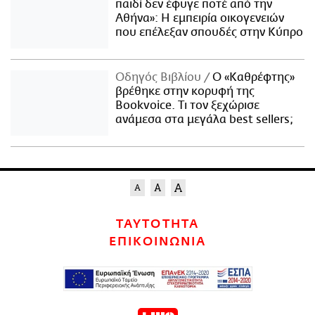
παιδί δεν έφυγε ποτέ από την
Αθήνα»: Η εμπειρία οικογενειών
που επέλεξαν σπουδές στην Κύπρο
Οδηγός Βιβλίου
Ο «Καθρέφτης»
βρέθηκε στην κορυφή της
Bookvoice. Τι τον ξεχώρισε
ανάμεσα στα μεγάλα best sellers;
ΤΑΥΤΟΤΗΤΑ
ΕΠΙΚΟΙΝΩΝΙΑ