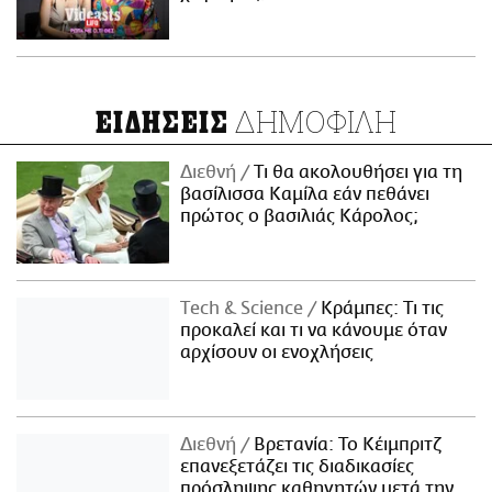
ΔΗΜΟΦΙΛΗ
ΕΙΔΗΣΕΙΣ
Διεθνή
Τι θα ακολουθήσει για τη
βασίλισσα Καμίλα εάν πεθάνει
πρώτος ο βασιλιάς Κάρολος;
Τech & Science
Κράμπες: Τι τις
προκαλεί και τι να κάνουμε όταν
αρχίσουν οι ενοχλήσεις
Διεθνή
Βρετανία: Το Κέιμπριτζ
επανεξετάζει τις διαδικασίες
πρόσληψης καθηγητών μετά την