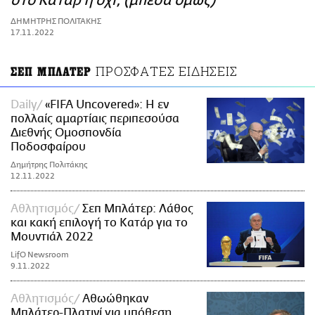
στο Κατάρ ή όχι; (μπέσα όμως)
ΑΜΠΑ
ΔΗΜΗΤΡΗΣ ΠΟΛΙΤΑΚΗΣ
PRINT
17.11.2022
ΠΡΟΣΦΑΤΕΣ ΕΙΔΗΣΕΙΣ
ΣΕΠ ΜΠΛΑΤΕΡ
Daily
«FIFA Uncovered»: Η εν
πολλαίς αμαρτίαις περιπεσούσα
Διεθνής Ομοσπονδία
Ποδοσφαίρου
Δημήτρης Πολιτάκης
12.11.2022
Αθλητισμός
Σεπ Μπλάτερ: Λάθος
και κακή επιλογή το Κατάρ για το
Μουντιάλ 2022
LifO Newsroom
9.11.2022
Αθλητισμός
Αθωώθηκαν
Μπλάτερ-Πλατινί για υπόθεση