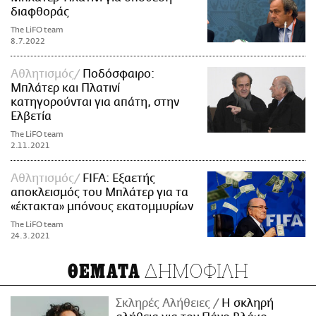
διαφθοράς
The LiFO team
8.7.2022
Αθλητισμός
Ποδόσφαιρο:
Μπλάτερ και Πλατινί
κατηγορούνται για απάτη, στην
Ελβετία
The LiFO team
2.11.2021
Αθλητισμός
FIFA: Εξαετής
αποκλεισμός του Μπλάτερ για τα
«έκτακτα» μπόνους εκατομμυρίων
The LiFO team
24.3.2021
ΔΗΜΟΦΙΛΗ
ΘΕΜΑΤΑ
Σκληρές Αλήθειες
H σκληρή