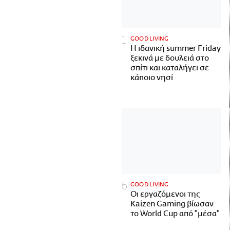
GOOD LIVING
Η ιδανική summer Friday
ξεκινά με δουλειά στο
σπίτι και καταλήγει σε
κάποιο νησί
GOOD LIVING
Οι εργαζόμενοι της
Kaizen Gaming βίωσαν
το World Cup από "μέσα"