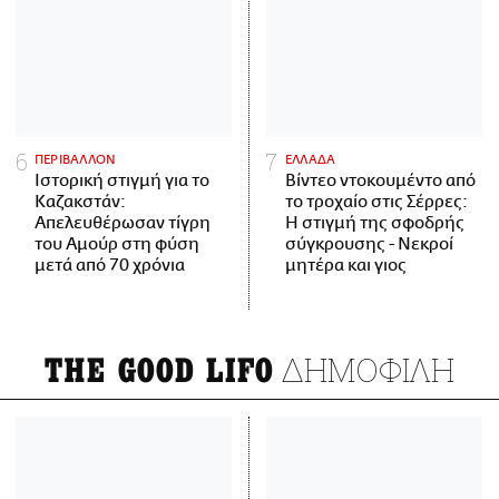
ΠΕΡΙΒΑΛΛΟΝ
ΕΛΛΑΔΑ
Ιστορική στιγμή για το
Βίντεο ντοκουμέντο από
Καζακστάν:
το τροχαίο στις Σέρρες:
Απελευθέρωσαν τίγρη
Η στιγμή της σφοδρής
του Αμούρ στη φύση
σύγκρουσης - Νεκροί
μετά από 70 χρόνια
μητέρα και γιος
ΔΗΜΟΦΙΛΗ
THE GOOD LIFO