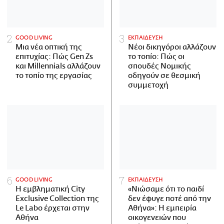
GOOD LIVING
ΕΚΠΑΙΔΕΥΣΗ
Μια νέα οπτική της
Νέοι δικηγόροι αλλάζουν
επιτυχίας: Πώς Gen Zs
το τοπίο: Πώς οι
και Millennials αλλάζουν
σπουδές Νομικής
το τοπίο της εργασίας
οδηγούν σε θεσμική
συμμετοχή
GOOD LIVING
ΕΚΠΑΙΔΕΥΣΗ
Η εμβληματική City
«Νιώσαμε ότι το παιδί
Exclusive Collection της
δεν έφυγε ποτέ από την
Le Labo έρχεται στην
Αθήνα»: Η εμπειρία
Αθήνα
οικογενειών που