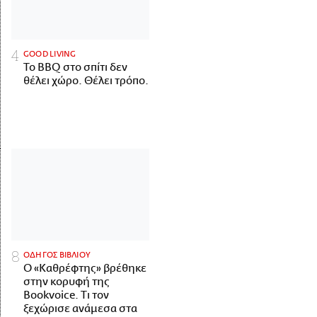
GOOD LIVING
Το BBQ στο σπίτι δεν
θέλει χώρο. Θέλει τρόπο.
ΟΔΗΓΟΣ ΒΙΒΛΙΟΥ
Ο «Καθρέφτης» βρέθηκε
στην κορυφή της
Bookvoice. Τι τον
ξεχώρισε ανάμεσα στα