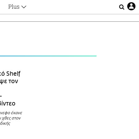
Plus
Θέματα
Συνεντεύξεις
Videos
τα
Αφιερώματα
Ζώδια
Εξομολογήσεις
Blogs
η
Οι Αθηναίοι
ό Shelf
Απώλειες
ψε τον
Lgbtqi+
Επιλογές
-
βίντεο
ννεφο έκανε
υ χθες στον
δικής