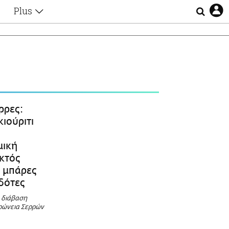
Plus
Θέματα
Συνεντεύξεις
Videos
τα
Αφιερώματα
Ζώδια
Εξομολογήσεις
Blogs
η
ρρες:
Οι Αθηναίοι
κιούριτι
Απώλειες
Lgbtqi+
μική
Επιλογές
Εκτός
ς μπάρες
δότες
 διάβαση
υρώνεια Σερρών