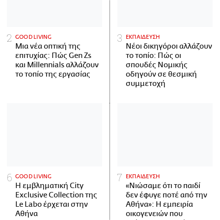
GOOD LIVING
ΕΚΠΑΙΔΕΥΣΗ
Μια νέα οπτική της
Νέοι δικηγόροι αλλάζουν
επιτυχίας: Πώς Gen Zs
το τοπίο: Πώς οι
και Millennials αλλάζουν
σπουδές Νομικής
το τοπίο της εργασίας
οδηγούν σε θεσμική
συμμετοχή
GOOD LIVING
ΕΚΠΑΙΔΕΥΣΗ
Η εμβληματική City
«Νιώσαμε ότι το παιδί
Exclusive Collection της
δεν έφυγε ποτέ από την
Le Labo έρχεται στην
Αθήνα»: Η εμπειρία
Αθήνα
οικογενειών που