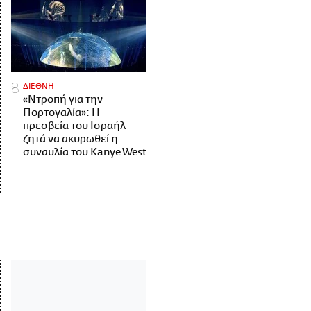
ΔΙΕΘΝΗ
«Ντροπή για την
Πορτογαλία»: Η
πρεσβεία του Ισραήλ
ζητά να ακυρωθεί η
συναυλία του Kanye West