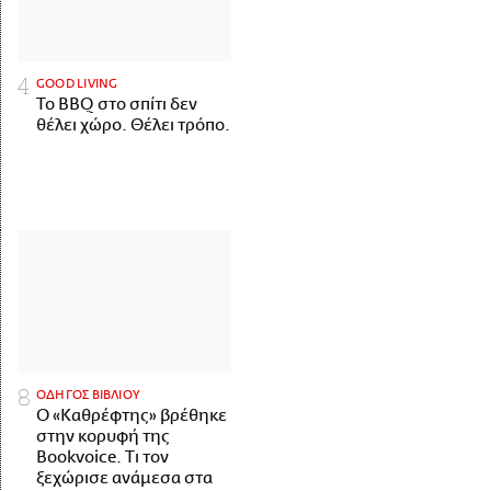
GOOD LIVING
Το BBQ στο σπίτι δεν
θέλει χώρο. Θέλει τρόπο.
ΟΔΗΓΟΣ ΒΙΒΛΙΟΥ
Ο «Καθρέφτης» βρέθηκε
στην κορυφή της
Bookvoice. Τι τον
ξεχώρισε ανάμεσα στα