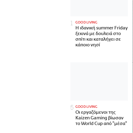
GOOD LIVING
Η ιδανική summer Friday
ξεκινά με δουλειά στο
σπίτι και καταλήγει σε
κάποιο νησί
GOOD LIVING
Οι εργαζόμενοι της
Kaizen Gaming βίωσαν
το World Cup από "μέσα"