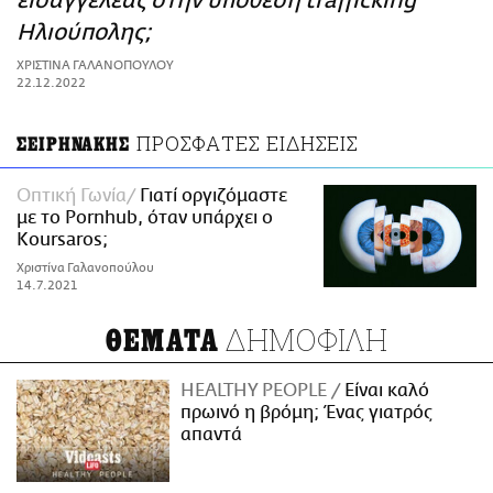
εισαγγελέας στην υπόθεση trafficking
ΑΜΠΑ
Ηλιούπολης;
PRINT
ΧΡΙΣΤΙΝΑ ΓΑΛΑΝΟΠΟΥΛΟΥ
22.12.2022
ΠΡΟΣΦΑΤΕΣ ΕΙΔΗΣΕΙΣ
ΣΕΙΡΗΝΑΚΗΣ
Οπτική Γωνία
Γιατί οργιζόμαστε
με το Pornhub, όταν υπάρχει ο
Koursaros;
Χριστίνα Γαλανοπούλου
14.7.2021
ΔΗΜΟΦΙΛΗ
ΘΕΜΑΤΑ
HEALTHY PEOPLE
Είναι καλό
πρωινό η βρόμη; Ένας γιατρός
απαντά