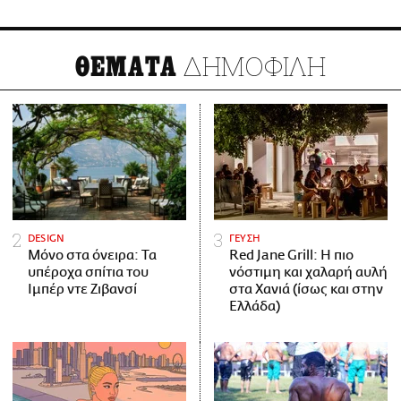
ΔΗΜΟΦΙΛΗ
ΘΕΜΑΤΑ
DESIGN
ΓΕΥΣΗ
Μόνο στα όνειρα: Τα
Red Jane Grill: Η πιο
υπέροχα σπίτια του
νόστιμη και χαλαρή αυλή
Ιμπέρ ντε Ζιβανσί
στα Χανιά (ίσως και στην
Ελλάδα)