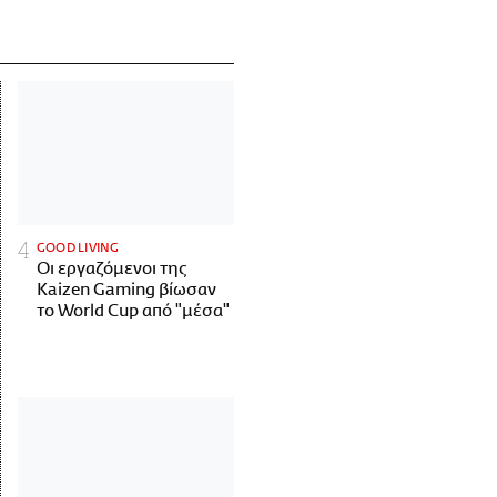
GOOD LIVING
Οι εργαζόμενοι της
Kaizen Gaming βίωσαν
το World Cup από "μέσα"