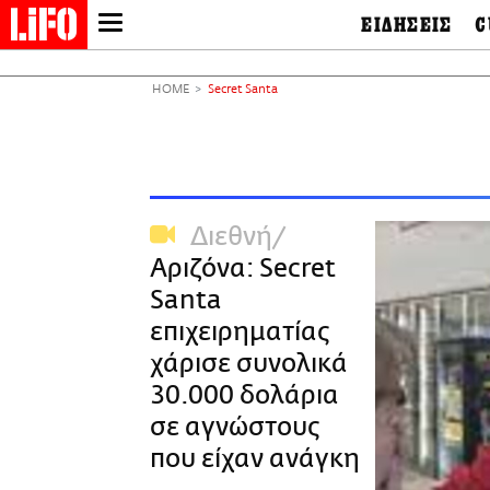
ΕΙΔΗΣΕΙΣ
C
LIFO SHOP
Ελλάδα
Ο
Διεθνή
Μ
NEWSLETTER
HOME
Secret Santa
Πολιτική
Θ
ΜΙΚΡΟΠΡΑΓΜΑΤΑ
Οικονομία
Ει
THE GOOD LIFO
Πολιτισμός
Βι
LIFOLAND
Αθλητισμός
Αρ
CITY GUIDE
& 
Περιβάλλον
Διεθνή
D
ΑΜΠΑ
TV & Media
Φ
Αριζόνα: Secret
PRINT
Tech &
Science
Santa
European Lifo
επιχειρηματίας
χάρισε συνολικά
30.000 δολάρια
σε αγνώστους
που είχαν ανάγκη