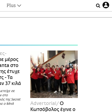
Plus
Θέματα
Συνεντεύξεις
Videos
τα
Αφιερώματα
Ζώδια
Εξομολογήσεις
Blogs
η
ες-
Οι Αθηναίοι
ε μέρος
Απώλειες
anta στο
Lgbtqi+
της έτυχε
Επιλογές
ς - Τα
ν 37 κιλά
μετείχε σε
ν στο
κός της Secret
Advertorial
Ο
κε ο Μπιλ
Κωτσόβολος έγινε ο