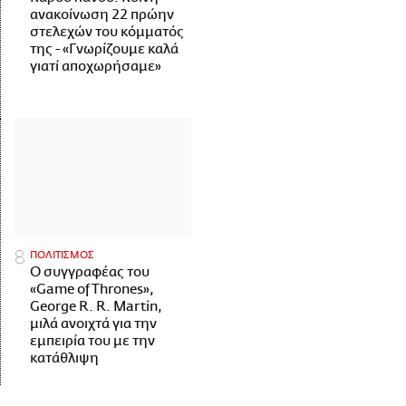
ανακοίνωση 22 πρώην
στελεχών του κόμματός
της - «Γνωρίζουμε καλά
γιατί αποχωρήσαμε»
ΠΟΛΙΤΙΣΜΟΣ
Ο συγγραφέας του
«Game of Thrones»,
George R. R. Martin,
μιλά ανοιχτά για την
εμπειρία του με την
κατάθλιψη