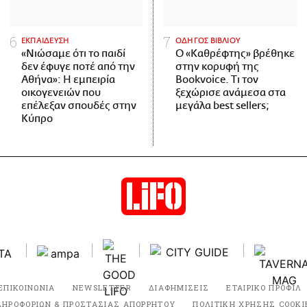
ΕΚΠΑΙΔΕΥΣΗ
ΟΔΗΓΟΣ ΒΙΒΛΙΟΥ
«Νιώσαμε ότι το παιδί
Ο «Καθρέφτης» βρέθηκε
δεν έφυγε ποτέ από την
στην κορυφή της
Αθήνα»: Η εμπειρία
Bookvoice. Τι τον
οικογενειών που
ξεχώρισε ανάμεσα στα
επέλεξαν σπουδές στην
μεγάλα best sellers;
Κύπρο
ΕΠΙΚΟΙΝΩΝΙΑ
NEWSLETTER
ΔΙΑΦΗΜΙΣΕΙΣ
ΕΤΑΙΡΙΚΟ ΠΡΟΦΙΛ
ΛΗΡΟΦΟΡΙΩΝ & ΠΡΟΣΤΑΣΙΑΣ ΑΠΟΡΡΗΤΟΥ
ΠΟΛΙΤΙΚΗ ΧΡΗΣΗΣ COOKI