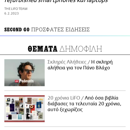
refurbished smartphones και laptops
ΑΜΠΑ
THE LIFO TEAM
PRINT
6.2.2023
ΠΡΟΣΦΑΤΕΣ ΕΙΔΗΣΕΙΣ
SECOND GO
ΔΗΜΟΦΙΛΗ
ΘΕΜΑΤΑ
Σκληρές Αλήθειες
H σκληρή
αλήθεια για τον Πάνο Βλάχο
20 χρόνια LiFO
Από όσα βιβλία
διάβασες τα τελευταία 20 χρόνια,
αυτό ξεχωρίζεις