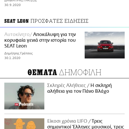
ΔΗΜΗΤΡΗΣ ΓΡΑΤΣΟΣ
ΑΜΠΑ
30.9.2020
PRINT
ΠΡΟΣΦΑΤΕΣ ΕΙΔΗΣΕΙΣ
SEAT LEON
Αυτοκίνητο
Αποκάλυψη για την
κορυφαία γενιά στην ιστορία του
SEAT Leon
Δημήτρης Γράτσος
30.1.2020
ΔΗΜΟΦΙΛΗ
ΘΕΜΑΤΑ
Σκληρές Αλήθειες
H σκληρή
αλήθεια για τον Πάνο Βλάχο
Είκοσι χρόνια LIFO
Tρεις
σημαντικοί Έλληνες μουσικοί, τρεις