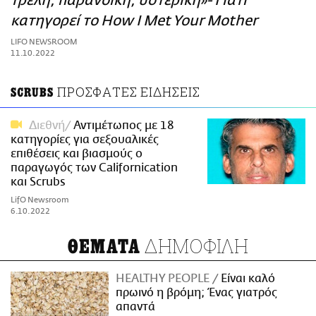
τρελή, παρανοϊκή, υστερική»- Γιατί
ΑΜΠΑ
κατηγορεί το How I Met Your Mother
PRINT
LIFO NEWSROOM
11.10.2022
ΠΡΟΣΦΑΤΕΣ ΕΙΔΗΣΕΙΣ
SCRUBS
Διεθνή
Αντιμέτωπος με 18
κατηγορίες για σεξουαλικές
επιθέσεις και βιασμούς ο
παραγωγός των Californication
και Scrubs
LifO Newsroom
6.10.2022
ΔΗΜΟΦΙΛΗ
ΘΕΜΑΤΑ
HEALTHY PEOPLE
Είναι καλό
πρωινό η βρόμη; Ένας γιατρός
απαντά