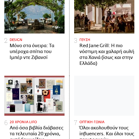
DESIGN
ΓΕΥΣΗ
Μόνο στα όνειρα: Τα
Red Jane Grill: Η πιο
υπέροχα σπίτια του
νόστιμη και χαλαρή αυλή
Ιμπέρ ντε Ζιβανσί
στα Χανιά (ίσως και στην
Ελλάδα)
20 ΧΡΟΝΙΑ LIFO
ΟΠΤΙΚΗ ΓΩΝΙΑ
Από όσα βιβλία διάβασες
Όλοι ακολουθούν τους
τα τελευταία 20 χρόνια,
influencers. Και όλοι τους