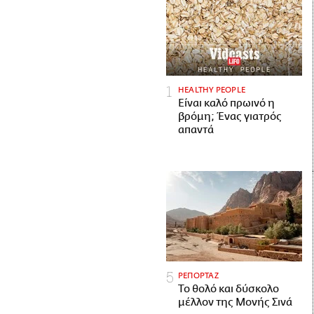
HEALTHY PEOPLE
Είναι καλό πρωινό η
βρόμη; Ένας γιατρός
απαντά
ΡΕΠΟΡΤΑΖ
Το θολό και δύσκολο
μέλλον της Μονής Σινά