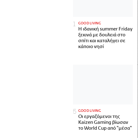
GOOD LIVING
Η ιδανική summer Friday
ξεκινά με δουλειά στο
σπίτι και καταλήγει σε
κάποιο νησί
GOOD LIVING
Οι εργαζόμενοι της
Kaizen Gaming βίωσαν
το World Cup από "μέσα"