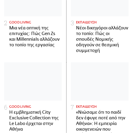
GOOD LIVING
ΕΚΠΑΙΔΕΥΣΗ
Μια νέα οπτική της
Νέοι δικηγόροι αλλάζουν
επιτυχίας: Πώς Gen Zs
το τοπίο: Πώς οι
και Millennials αλλάζουν
σπουδές Νομικής
το τοπίο της εργασίας
οδηγούν σε θεσμική
συμμετοχή
GOOD LIVING
ΕΚΠΑΙΔΕΥΣΗ
Η εμβληματική City
«Νιώσαμε ότι το παιδί
Exclusive Collection της
δεν έφυγε ποτέ από την
Le Labo έρχεται στην
Αθήνα»: Η εμπειρία
Αθήνα
οικογενειών που