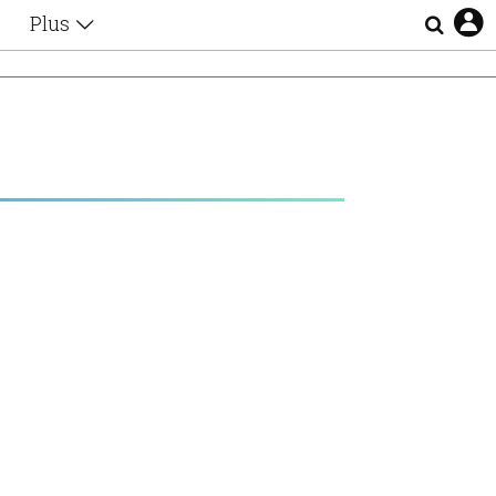
Plus
Θέματα
Συνεντεύξεις
Videos
τα
Αφιερώματα
Ζώδια
Εξομολογήσεις
Blogs
η
Οι Αθηναίοι
Απώλειες
Lgbtqi+
Επιλογές