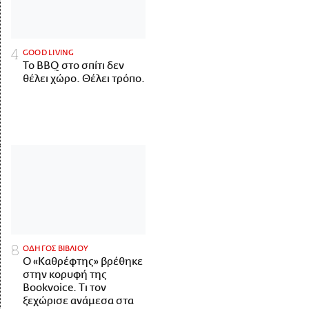
GOOD LIVING
Το BBQ στο σπίτι δεν
θέλει χώρο. Θέλει τρόπο.
ΟΔΗΓΟΣ ΒΙΒΛΙΟΥ
Ο «Καθρέφτης» βρέθηκε
στην κορυφή της
Bookvoice. Τι τον
ξεχώρισε ανάμεσα στα