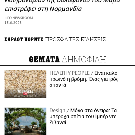
«κληρονομιά» της δολοφόνου του Μαρά
ΑΜΠΑ
επιστρέφει στη Νορμανδία
PRINT
LIFO NEWSROOM
15.6.2023
ΠΡΟΣΦΑΤΕΣ ΕΙΔΗΣΕΙΣ
ΣΑΡΛΟΤ ΚΟΡΝΤΕ
ΔΗΜΟΦΙΛΗ
ΘΕΜΑΤΑ
HEALTHY PEOPLE
Είναι καλό
πρωινό η βρόμη; Ένας γιατρός
απαντά
Design
Μόνο στα όνειρα: Τα
υπέροχα σπίτια του Ιμπέρ ντε
Ζιβανσί