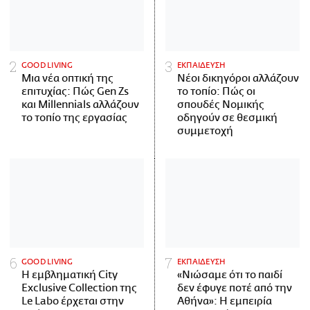
GOOD LIVING
ΕΚΠΑΙΔΕΥΣΗ
Μια νέα οπτική της
Νέοι δικηγόροι αλλάζουν
επιτυχίας: Πώς Gen Zs
το τοπίο: Πώς οι
και Millennials αλλάζουν
σπουδές Νομικής
το τοπίο της εργασίας
οδηγούν σε θεσμική
συμμετοχή
GOOD LIVING
ΕΚΠΑΙΔΕΥΣΗ
Η εμβληματική City
«Νιώσαμε ότι το παιδί
Exclusive Collection της
δεν έφυγε ποτέ από την
Le Labo έρχεται στην
Αθήνα»: Η εμπειρία