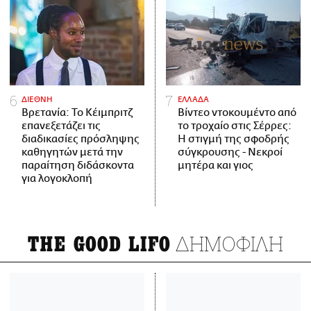
ΔΙΕΘΝΗ
ΕΛΛΑΔΑ
Βρετανία: Το Κέιμπριτζ
Βίντεο ντοκουμέντο από
επανεξετάζει τις
το τροχαίο στις Σέρρες:
διαδικασίες πρόσληψης
Η στιγμή της σφοδρής
καθηγητών μετά την
σύγκρουσης - Νεκροί
παραίτηση διδάσκοντα
μητέρα και γιος
για λογοκλοπή
ΔΗΜΟΦΙΛΗ
THE GOOD LIFO