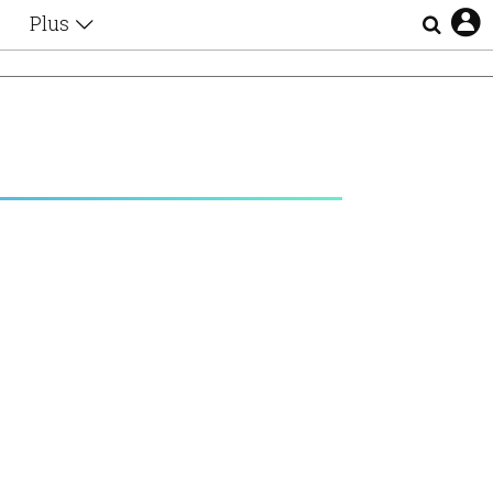
Plus
Θέματα
Συνεντεύξεις
Videos
τα
Αφιερώματα
Ζώδια
Εξομολογήσεις
Blogs
η
Οι Αθηναίοι
Απώλειες
Lgbtqi+
Επιλογές