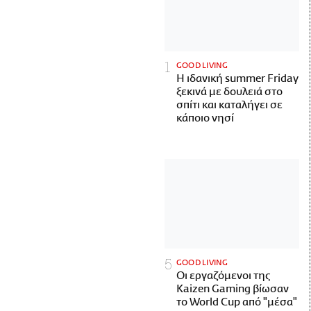
GOOD LIVING
Η ιδανική summer Friday
ξεκινά με δουλειά στο
σπίτι και καταλήγει σε
κάποιο νησί
GOOD LIVING
Οι εργαζόμενοι της
Kaizen Gaming βίωσαν
το World Cup από "μέσα"