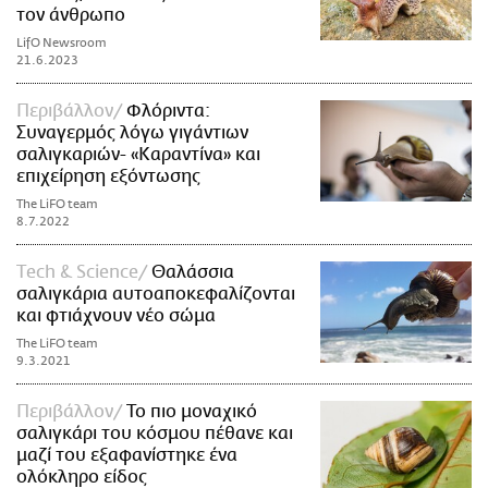
τον άνθρωπο
LifO Newsroom
21.6.2023
Περιβάλλον
Φλόριντα:
Συναγερμός λόγω γιγάντιων
σαλιγκαριών- «Καραντίνα» και
επιχείρηση εξόντωσης
The LiFO team
8.7.2022
Τech & Science
Θαλάσσια
σαλιγκάρια αυτοαποκεφαλίζονται
και φτιάχνουν νέο σώμα
The LiFO team
9.3.2021
Περιβάλλον
Το πιο μοναχικό
σαλιγκάρι του κόσμου πέθανε και
μαζί του εξαφανίστηκε ένα
ολόκληρο είδος