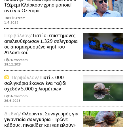
Τζέρεμι Κλάρκσον χρησιμοποιεί
αντί για Ozempic
The LiFO team
1.4.2025
Περιβάλλον
Γιατί οι επιστήμονες
απελευθέρωσαν 1.329 σαλιγκάρια
σε απομακρυσμένο νησί του
Ατλαντικού
LifO Newsroom
28.12.2024
Περιβάλλον
Γιατί 3.000
σαλιγκάρια έκαναν ένα ταξίδι
σχεδόν 5.000 χιλιομέτρων
LifO Newsroom
26.6.2023
Διεθνή
Φλόριντα: Συναγερμός για
γιγαντιαία σαλιγκάρια - Τρώνε
κάδους, πινακίδες και «απειλούν»