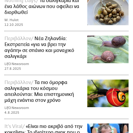
Nothing Days
Τα σαλιγκάρια και
ένα λάθος αιώνων που οφείλει να
διορθωθεί
M. Hulot
12.10.2025
Περιβάλλον
Νέα Ζηλανδία:
Εκστρατεία «για να βρει την
αγάπη» σε σπάνιο και μοναχικό
σαλιγκάρι
LifO Newsroom
27.8.2025
Περιβάλλον
Τα πιο όμορφα
σαλιγκάρια του κόσμου
απειλούνται: Μια επιστημονική
μάχη ενάντια στον χρόνο
LifO Newsroom
4.8.2025
It's Viral
«Είναι πιο ακριβό από την
κοκαΐνη»: Το ιδιαίτερο σνακ που ο