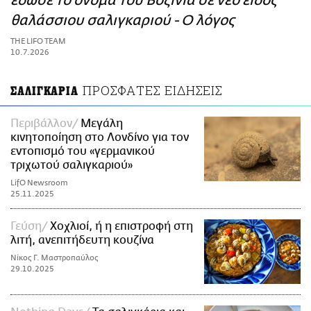
έδωσε το όνομα του Βοζίνια σε νέο είδος
ΑΜΠΑ
θαλάσσιου σαλιγκαριού - Ο λόγος
PRINT
THE LIFO TEAM
10.7.2026
ΠΡΟΣΦΑΤΕΣ ΕΙΔΗΣΕΙΣ
ΣΑΛΙΓΚΑΡΙΑ
Περιβάλλον
Μεγάλη
κινητοποίηση στο Λονδίνο για τον
εντοπισμό του «γερμανικού
τριχωτού σαλιγκαριού»
LifO Newsroom
25.11.2025
Γεύση
Χοχλιοί, ή η επιστροφή στη
λιτή, ανεπιτήδευτη κουζίνα
Νίκος Γ. Μαστροπαύλος
29.10.2025