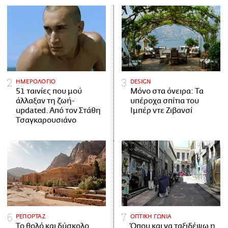
ΗΜΕΡΟΛΟΓΙΟ
DESIGN
51 ταινίες που μού
Μόνο στα όνειρα: Τα
άλλαξαν τη ζωή-
υπέροχα σπίτια του
updated. Aπό τον Στάθη
Ιμπέρ ντε Ζιβανσί
Τσαγκαρουσιάνο
ΡΕΠΟΡΤΑΖ
ΟΠΤΙΚΗ ΓΩΝΙΑ
Το θολό και δύσκολο
Όπου και να ταξιδέψω η