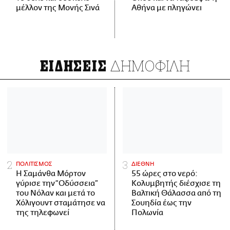
μέλλον της Μονής Σινά
Αθήνα με πληγώνει
ΔΗΜΟΦΙΛΗ
ΕΙΔΗΣΕΙΣ
ΠΟΛΙΤΙΣΜΟΣ
ΔΙΕΘΝΗ
Η Σαμάνθα Μόρτον
55 ώρες στο νερό:
γύρισε την “Οδύσσεια”
Κολυμβητής διέσχισε τη
του Νόλαν και μετά το
Βαλτική Θάλασσα από τη
Χόλιγουντ σταμάτησε να
Σουηδία έως την
της τηλεφωνεί
Πολωνία