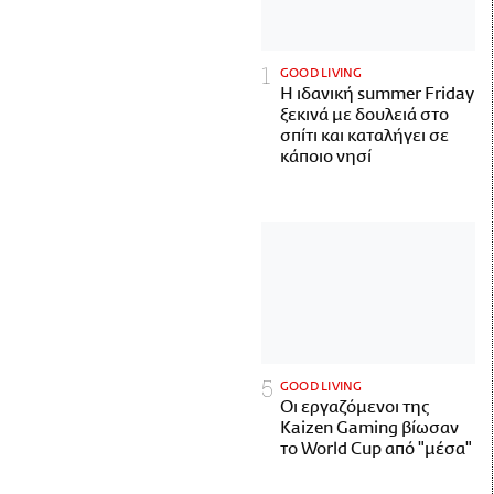
GOOD LIVING
Η ιδανική summer Friday
ξεκινά με δουλειά στο
σπίτι και καταλήγει σε
κάποιο νησί
GOOD LIVING
Οι εργαζόμενοι της
Kaizen Gaming βίωσαν
το World Cup από "μέσα"