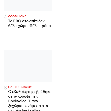
GOOD LIVING
Το BBQ στο σπίτι δεν
θέλει χώρο. Θέλει τρόπο.
ΟΔΗΓΟΣ ΒΙΒΛΙΟΥ
Ο «Καθρέφτης» βρέθηκε
στην κορυφή της
Bookvoice. Τι τον
ξεχώρισε ανάμεσα στα
μεγάλα best sellers;