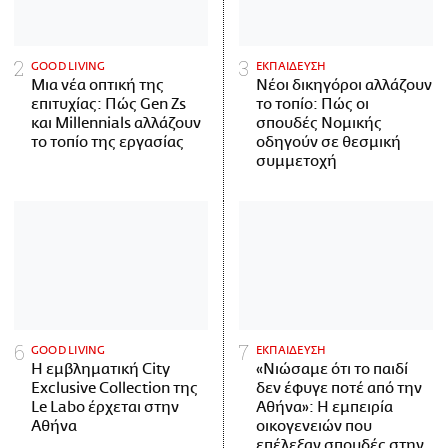
GOOD LIVING
ΕΚΠΑΙΔΕΥΣΗ
Μια νέα οπτική της
Νέοι δικηγόροι αλλάζουν
επιτυχίας: Πώς Gen Zs
το τοπίο: Πώς οι
και Millennials αλλάζουν
σπουδές Νομικής
το τοπίο της εργασίας
οδηγούν σε θεσμική
συμμετοχή
GOOD LIVING
ΕΚΠΑΙΔΕΥΣΗ
Η εμβληματική City
«Νιώσαμε ότι το παιδί
Exclusive Collection της
δεν έφυγε ποτέ από την
Le Labo έρχεται στην
Αθήνα»: Η εμπειρία
Αθήνα
οικογενειών που
επέλεξαν σπουδές στην