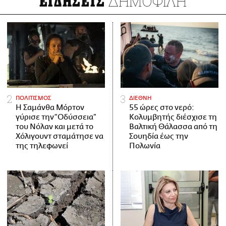
ΔΗΜΟΦΙΛΗ
ΕΙΔΗΣΕΙΣ
ΠΟΛΙΤΙΣΜΟΣ
ΔΙΕΘΝΗ
Η Σαμάνθα Μόρτον
55 ώρες στο νερό:
γύρισε την “Οδύσσεια”
Κολυμβητής διέσχισε τη
του Νόλαν και μετά το
Βαλτική Θάλασσα από τη
Χόλιγουντ σταμάτησε να
Σουηδία έως την
της τηλεφωνεί
Πολωνία