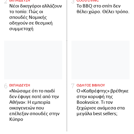
ΕΚΠΑΙΔΕΥΣΗ
GOOD LIVING
Νέοι δικηγόροι αλλάζουν
Το BBQ στο σπίτι δεν
το τοπίο: Πώς οι
θέλει χώρο. Θέλει τρόπο.
σπουδές Νομικής
οδηγούν σε θεσμική
συμμετοχή
ΕΚΠΑΙΔΕΥΣΗ
ΟΔΗΓΟΣ ΒΙΒΛΙΟΥ
«Νιώσαμε ότι το παιδί
Ο «Καθρέφτης» βρέθηκε
δεν έφυγε ποτέ από την
στην κορυφή της
Αθήνα»: Η εμπειρία
Bookvoice. Τι τον
οικογενειών που
ξεχώρισε ανάμεσα στα
επέλεξαν σπουδές στην
μεγάλα best sellers;
Κύπρο