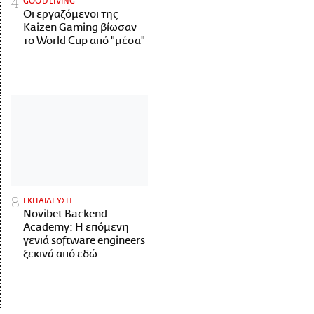
GOOD LIVING
Οι εργαζόμενοι της
Kaizen Gaming βίωσαν
το World Cup από "μέσα"
ΕΚΠΑΙΔΕΥΣΗ
Novibet Backend
Academy: Η επόμενη
γενιά software engineers
ξεκινά από εδώ