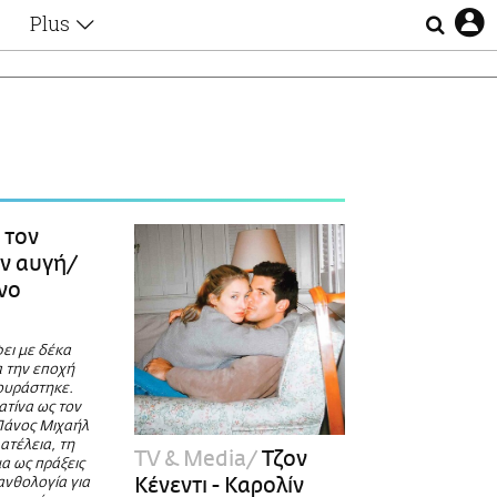
Plus
Θέματα
Συνεντεύξεις
Videos
τα
Αφιερώματα
Ζώδια
Εξομολογήσεις
Blogs
η
 τον
Οι Αθηναίοι
ην αυγή/
Απώλειες
νο
Lgbtqi+
Επιλογές
ει με δέκα
α την εποχή
κουράστηκε.
ατίνα ως τον
 Πάνος Μιχαήλ
ατέλεια, τη
TV & Media
Τζον
α ως πράξεις
Κένεντι - Καρολίν
ανθολογία για