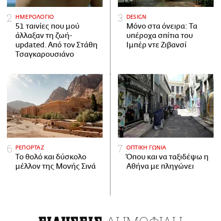
ΗΜΕΡΟΛΟΓΙΟ
DESIGN
51 ταινίες που μού
Μόνο στα όνειρα: Τα
άλλαξαν τη ζωή-
υπέροχα σπίτια του
updated. Aπό τον Στάθη
Ιμπέρ ντε Ζιβανσί
Τσαγκαρουσιάνο
ΡΕΠΟΡΤΑΖ
ΟΠΤΙΚΗ ΓΩΝΙΑ
Το θολό και δύσκολο
Όπου και να ταξιδέψω η
μέλλον της Μονής Σινά
Αθήνα με πληγώνει