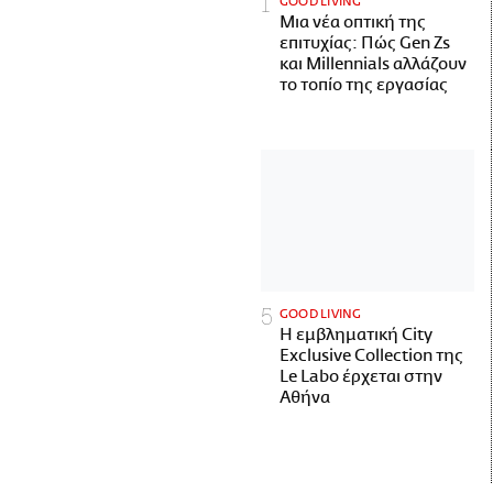
GOOD LIVING
Μια νέα οπτική της
επιτυχίας: Πώς Gen Zs
και Millennials αλλάζουν
το τοπίο της εργασίας
GOOD LIVING
Η εμβληματική City
Exclusive Collection της
Le Labo έρχεται στην
Αθήνα