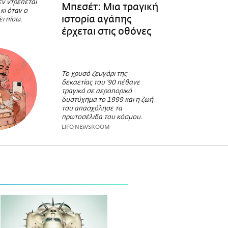
εν ντρέπεται
Μπεσέτ: Μια τραγική
κι όταν ο
ιστορία αγάπης
ει πίσω.
έρχεται στις οθόνες
Το χρυσό ζευγάρι της
δεκαετίας του '90 πέθανε
τραγικά σε αεροπορικό
δυστύχημα το 1999 και η ζωή
του απασχόλησε τα
πρωτοσέλιδα του κόσμου.
LIFO NEWSROOM