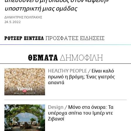
απευθύνει ο μη οπαδός στον «αφελή»
ΑΜΠΑ
υποστηρικτή μιας ομάδας
PRINT
ΔΗΜΗΤΡΗΣ ΠΟΛΙΤΑΚΗΣ
24.5.2022
ΠΡΟΣΦΑΤΕΣ ΕΙΔΗΣΕΙΣ
ΡΟΤΖΕΡ ΕΙΝΤΖΕΛ
ΔΗΜΟΦΙΛΗ
ΘΕΜΑΤΑ
HEALTHY PEOPLE
Είναι καλό
πρωινό η βρόμη; Ένας γιατρός
απαντά
Design
Μόνο στα όνειρα: Τα
υπέροχα σπίτια του Ιμπέρ ντε
Ζιβανσί