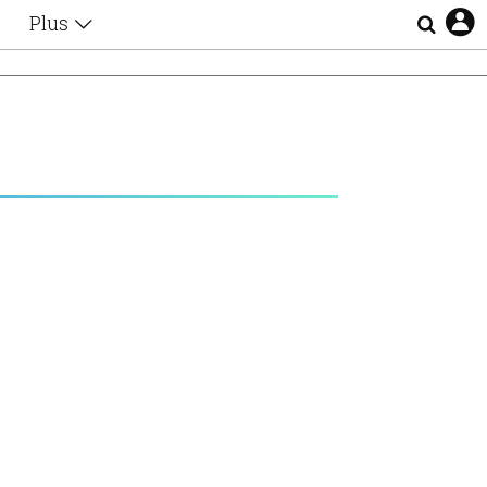
Plus
Θέματα
Συνεντεύξεις
Videos
τα
Αφιερώματα
Ζώδια
Εξομολογήσεις
Blogs
η
Οι Αθηναίοι
Απώλειες
Lgbtqi+
Επιλογές