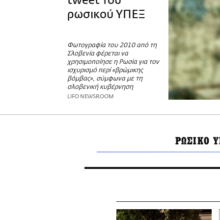
tweet του
ρωσικού ΥΠΕΞ
Φωτογραφία του 2010 από τη
Σλοβενία φέρεται να
χρησιμοποίησε η Ρωσία για τον
ισχυρισμό περί «βρώμικης
βόμβας», σύμφωνα με τη
σλοβενική κυβέρνηση
LIFO NEWSROOM
ΡΩΣΙΚΟ 