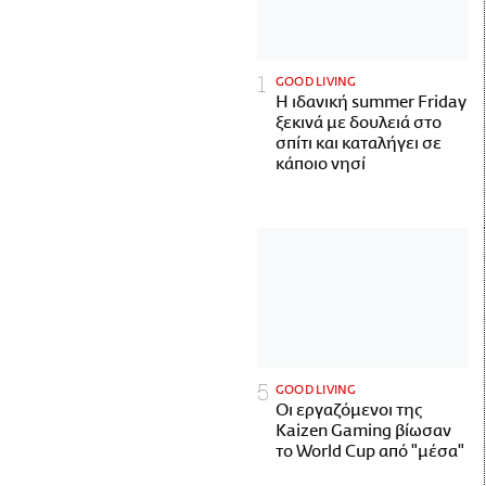
GOOD LIVING
Η ιδανική summer Friday
ξεκινά με δουλειά στο
σπίτι και καταλήγει σε
κάποιο νησί
GOOD LIVING
Οι εργαζόμενοι της
Kaizen Gaming βίωσαν
το World Cup από "μέσα"