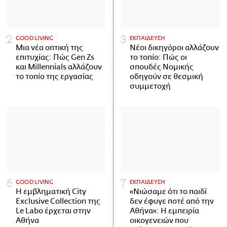
GOOD LIVING
ΕΚΠΑΙΔΕΥΣΗ
Μια νέα οπτική της
Νέοι δικηγόροι αλλάζουν
επιτυχίας: Πώς Gen Zs
το τοπίο: Πώς οι
και Millennials αλλάζουν
σπουδές Νομικής
το τοπίο της εργασίας
οδηγούν σε θεσμική
συμμετοχή
GOOD LIVING
ΕΚΠΑΙΔΕΥΣΗ
Η εμβληματική City
«Νιώσαμε ότι το παιδί
Exclusive Collection της
δεν έφυγε ποτέ από την
Le Labo έρχεται στην
Αθήνα»: Η εμπειρία
Αθήνα
οικογενειών που