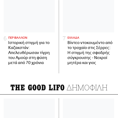
ΠΕΡΙΒΑΛΛΟΝ
ΕΛΛΑΔΑ
Ιστορική στιγμή για το
Βίντεο ντοκουμέντο από
Καζακστάν:
το τροχαίο στις Σέρρες:
Απελευθέρωσαν τίγρη
Η στιγμή της σφοδρής
του Αμούρ στη φύση
σύγκρουσης - Νεκροί
μετά από 70 χρόνια
μητέρα και γιος
ΔΗΜΟΦΙΛΗ
THE GOOD LIFO