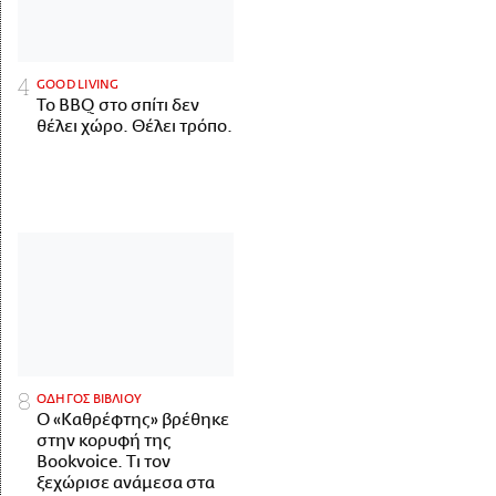
GOOD LIVING
Το BBQ στο σπίτι δεν
θέλει χώρο. Θέλει τρόπο.
ΟΔΗΓΟΣ ΒΙΒΛΙΟΥ
Ο «Καθρέφτης» βρέθηκε
στην κορυφή της
Bookvoice. Τι τον
ξεχώρισε ανάμεσα στα