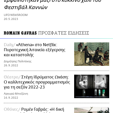
εμφανίστηκαν μαζί στο κόκκινο χαλί του
ΑΜΠΑ
Φεστιβάλ Καννών
PRINT
LIFO NEWSROOM
20.5.2023
ΠΡΟΣΦΑΤΕΣ ΕΙΔΗΣΕΙΣ
ROMAIN GAVRAS
Daily
«Athena» στο Netflix:
Πυροτεχνική λιτανεία εξέγερσης
και καταστολής
Δημήτρης Πολιτάκης
26.9.2022
Θέατρο
Στέγη Ιδρύματος Ωνάση:
Ο καλλιτεχνικός προγραμματισμός
για τη σεζόν 2022-23
Αργυρώ Μποζώνη
16.9.2022
Οθόνες
Ρομέν Γαβράς: «Η δική