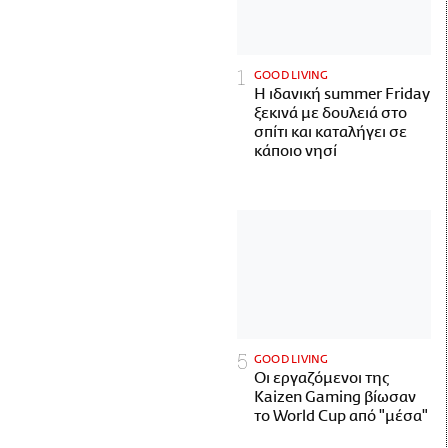
GOOD LIVING
Η ιδανική summer Friday
ξεκινά με δουλειά στο
σπίτι και καταλήγει σε
κάποιο νησί
GOOD LIVING
Οι εργαζόμενοι της
Kaizen Gaming βίωσαν
το World Cup από "μέσα"