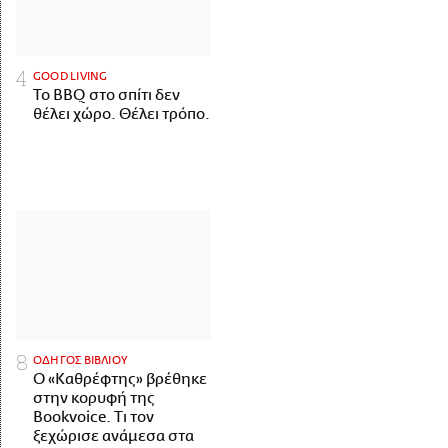
GOOD LIVING
Το BBQ στο σπίτι δεν
θέλει χώρο. Θέλει τρόπο.
ΟΔΗΓΟΣ ΒΙΒΛΙΟΥ
Ο «Καθρέφτης» βρέθηκε
στην κορυφή της
Bookvoice. Τι τον
ξεχώρισε ανάμεσα στα