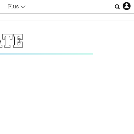
Plus
Θέματα
Συνεντεύξεις
Videos
ATE
τα
Αφιερώματα
Ζώδια
Εξομολογήσεις
Blogs
η
Οι Αθηναίοι
Απώλειες
Lgbtqi+
Επιλογές