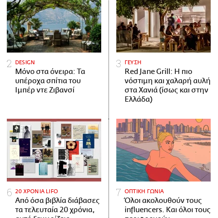
DESIGN
ΓΕΥΣΗ
Μόνο στα όνειρα: Τα
Red Jane Grill: Η πιο
υπέροχα σπίτια του
νόστιμη και χαλαρή αυλή
Ιμπέρ ντε Ζιβανσί
στα Χανιά (ίσως και στην
Ελλάδα)
20 ΧΡΟΝΙΑ LIFO
ΟΠΤΙΚΗ ΓΩΝΙΑ
Από όσα βιβλία διάβασες
Όλοι ακολουθούν τους
τα τελευταία 20 χρόνια,
influencers. Και όλοι τους