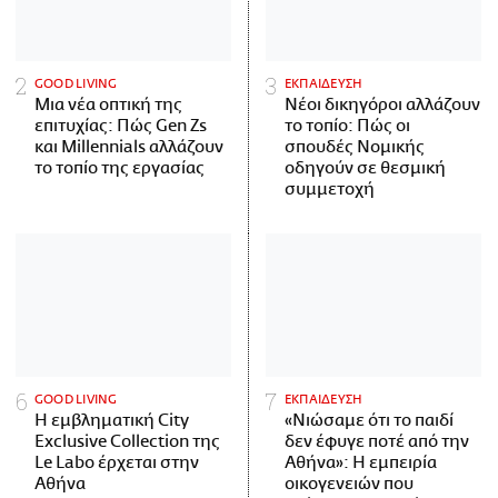
GOOD LIVING
ΕΚΠΑΙΔΕΥΣΗ
Μια νέα οπτική της
Νέοι δικηγόροι αλλάζουν
επιτυχίας: Πώς Gen Zs
το τοπίο: Πώς οι
και Millennials αλλάζουν
σπουδές Νομικής
το τοπίο της εργασίας
οδηγούν σε θεσμική
συμμετοχή
GOOD LIVING
ΕΚΠΑΙΔΕΥΣΗ
Η εμβληματική City
«Νιώσαμε ότι το παιδί
Exclusive Collection της
δεν έφυγε ποτέ από την
Le Labo έρχεται στην
Αθήνα»: Η εμπειρία
Αθήνα
οικογενειών που