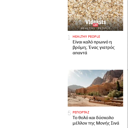
HEALTHY PEOPLE
Είναι καλό πρωινό η
βρόμη; Ένας γιατρός
απαντά
ΡΕΠΟΡΤΑΖ
Το θολό και δύσκολο
μέλλον της Μονής Σινά