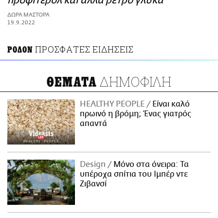
προφιτερόλ και άλλα ρετρό γλυκά
ΑΜΠΑ
ΔΩΡΑ ΜΑΣΤΟΡΑ
PRINT
19.9.2022
ΠΡΟΣΦΑΤΕΣ ΕΙΔΗΣΕΙΣ
ΡΟΔΟΝ
ΔΗΜΟΦΙΛΗ
ΘΕΜΑΤΑ
HEALTHY PEOPLE
Είναι καλό
πρωινό η βρόμη; Ένας γιατρός
απαντά
Design
Μόνο στα όνειρα: Τα
υπέροχα σπίτια του Ιμπέρ ντε
Ζιβανσί