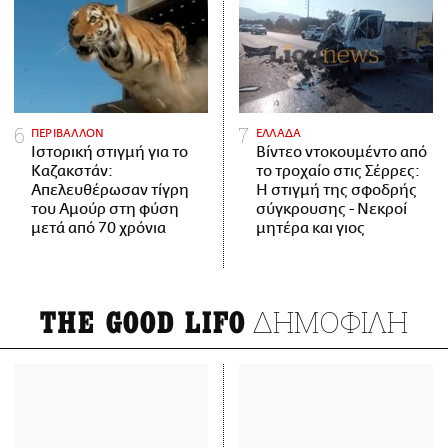
ΠΕΡΙΒΑΛΛΟΝ
ΕΛΛΑΔΑ
Ιστορική στιγμή για το
Βίντεο ντοκουμέντο από
Καζακστάν:
το τροχαίο στις Σέρρες:
Απελευθέρωσαν τίγρη
Η στιγμή της σφοδρής
του Αμούρ στη φύση
σύγκρουσης - Νεκροί
μετά από 70 χρόνια
μητέρα και γιος
ΔΗΜΟΦΙΛΗ
THE GOOD LIFO