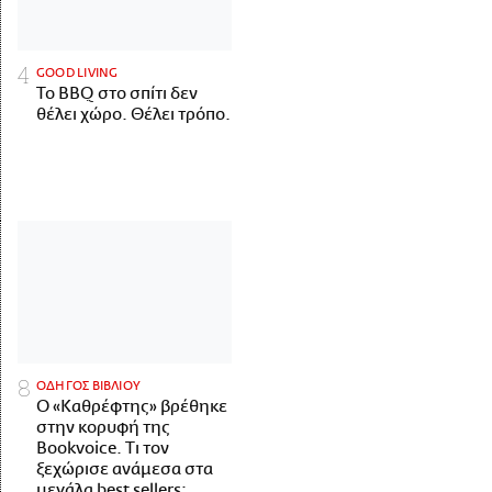
GOOD LIVING
Το BBQ στο σπίτι δεν
θέλει χώρο. Θέλει τρόπο.
ΟΔΗΓΟΣ ΒΙΒΛΙΟΥ
Ο «Καθρέφτης» βρέθηκε
στην κορυφή της
Bookvoice. Τι τον
ξεχώρισε ανάμεσα στα
μεγάλα best sellers;