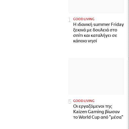
GOOD LIVING
Η ιδανική summer Friday
ξεκινά με δουλειά στο
σπίτι και καταλήγει σε
κάποιο νησί
GOOD LIVING
Οι εργαζόμενοι της
Kaizen Gaming βίωσαν
το World Cup από "μέσα"