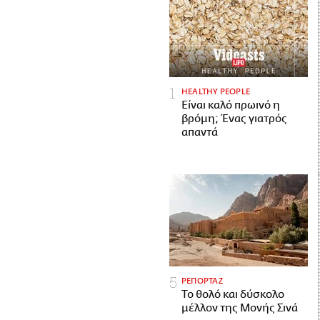
HEALTHY PEOPLE
Είναι καλό πρωινό η
βρόμη; Ένας γιατρός
απαντά
ΡΕΠΟΡΤΑΖ
Το θολό και δύσκολο
μέλλον της Μονής Σινά