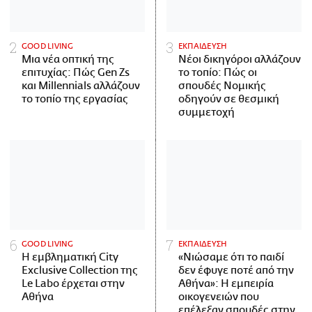
GOOD LIVING
ΕΚΠΑΙΔΕΥΣΗ
Μια νέα οπτική της
Νέοι δικηγόροι αλλάζουν
επιτυχίας: Πώς Gen Zs
το τοπίο: Πώς οι
και Millennials αλλάζουν
σπουδές Νομικής
το τοπίο της εργασίας
οδηγούν σε θεσμική
συμμετοχή
GOOD LIVING
ΕΚΠΑΙΔΕΥΣΗ
Η εμβληματική City
«Νιώσαμε ότι το παιδί
Exclusive Collection της
δεν έφυγε ποτέ από την
Le Labo έρχεται στην
Αθήνα»: Η εμπειρία
Αθήνα
οικογενειών που
επέλεξαν σπουδές στην