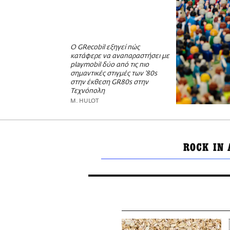
Ο GRecobil εξηγεί πώς
κατάφερε να αναπαραστήσει με
playmobil δύο από τις πιο
σημαντικές στιγμές των '80s
στην έκθεση GR80s στην
Τεχνόπολη
M. HULOT
ROCK IN 