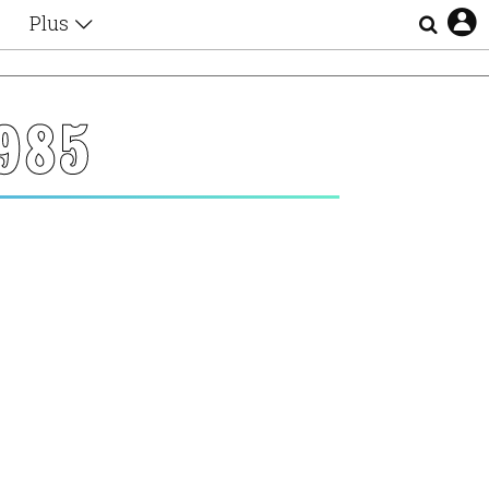
Plus
Θέματα
Συνεντεύξεις
Videos
985
τα
Αφιερώματα
Ζώδια
Εξομολογήσεις
Blogs
η
Οι Αθηναίοι
Απώλειες
Lgbtqi+
Επιλογές