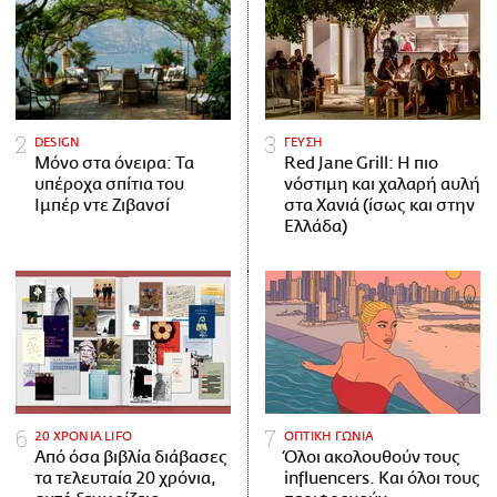
DESIGN
ΓΕΥΣΗ
Μόνο στα όνειρα: Τα
Red Jane Grill: Η πιο
υπέροχα σπίτια του
νόστιμη και χαλαρή αυλή
Ιμπέρ ντε Ζιβανσί
στα Χανιά (ίσως και στην
Ελλάδα)
20 ΧΡΟΝΙΑ LIFO
ΟΠΤΙΚΗ ΓΩΝΙΑ
Από όσα βιβλία διάβασες
Όλοι ακολουθούν τους
τα τελευταία 20 χρόνια,
influencers. Και όλοι τους