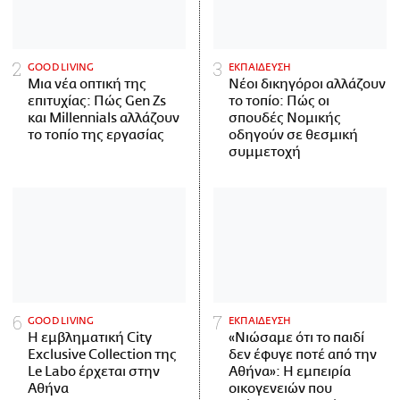
GOOD LIVING
ΕΚΠΑΙΔΕΥΣΗ
Μια νέα οπτική της
Νέοι δικηγόροι αλλάζουν
επιτυχίας: Πώς Gen Zs
το τοπίο: Πώς οι
και Millennials αλλάζουν
σπουδές Νομικής
το τοπίο της εργασίας
οδηγούν σε θεσμική
συμμετοχή
GOOD LIVING
ΕΚΠΑΙΔΕΥΣΗ
Η εμβληματική City
«Νιώσαμε ότι το παιδί
Exclusive Collection της
δεν έφυγε ποτέ από την
Le Labo έρχεται στην
Αθήνα»: Η εμπειρία
Αθήνα
οικογενειών που