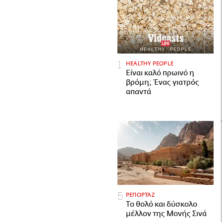
HEALTHY PEOPLE
Είναι καλό πρωινό η
βρόμη; Ένας γιατρός
απαντά
ΡΕΠΟΡΤΑΖ
Το θολό και δύσκολο
μέλλον της Μονής Σινά