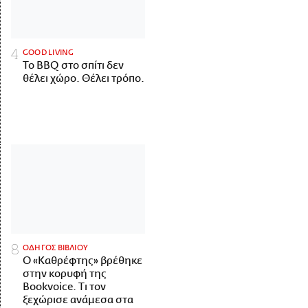
GOOD LIVING
Το BBQ στο σπίτι δεν
θέλει χώρο. Θέλει τρόπο.
ΟΔΗΓΟΣ ΒΙΒΛΙΟΥ
Ο «Καθρέφτης» βρέθηκε
στην κορυφή της
Bookvoice. Τι τον
ξεχώρισε ανάμεσα στα