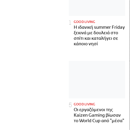
GOOD LIVING
Η ιδανική summer Friday
ξεκινά με δουλειά στο
σπίτι και καταλήγει σε
κάποιο νησί
GOOD LIVING
Οι εργαζόμενοι της
Kaizen Gaming βίωσαν
το World Cup από "μέσα"