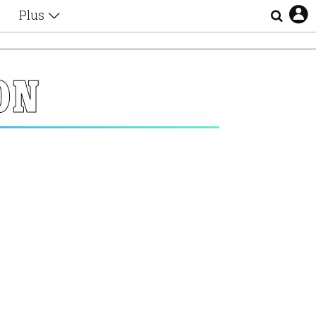
Plus
Θέματα
Συνεντεύξεις
Videos
ON
τα
Αφιερώματα
Ζώδια
Εξομολογήσεις
Blogs
η
Οι Αθηναίοι
Απώλειες
Lgbtqi+
Επιλογές