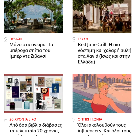
DESIGN
ΓΕΥΣΗ
Μόνο στα όνειρα: Τα
Red Jane Grill: Η πιο
υπέροχα σπίτια του
νόστιμη και χαλαρή αυλή
Ιμπέρ ντε Ζιβανσί
στα Χανιά (ίσως και στην
Ελλάδα)
20 ΧΡΟΝΙΑ LIFO
ΟΠΤΙΚΗ ΓΩΝΙΑ
Από όσα βιβλία διάβασες
Όλοι ακολουθούν τους
τα τελευταία 20 χρόνια,
influencers. Και όλοι τους