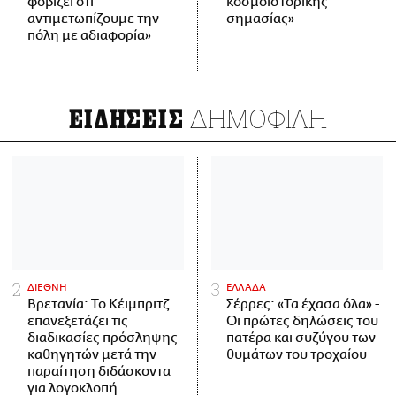
φοβίζει ότι
κοσμοϊστορικής
αντιμετωπίζουμε την
σημασίας»
πόλη με αδιαφορία»
ΔΗΜΟΦΙΛΗ
ΕΙΔΗΣΕΙΣ
ΔΙΕΘΝΗ
ΕΛΛΑΔΑ
Βρετανία: Το Κέιμπριτζ
Σέρρες: «Τα έχασα όλα» -
επανεξετάζει τις
Οι πρώτες δηλώσεις του
διαδικασίες πρόσληψης
πατέρα και συζύγου των
καθηγητών μετά την
θυμάτων του τροχαίου
παραίτηση διδάσκοντα
για λογοκλοπή