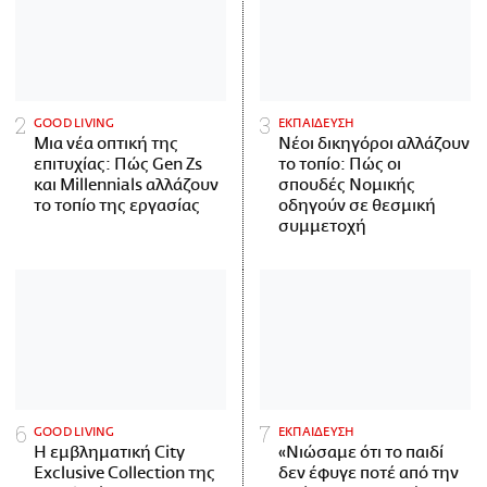
GOOD LIVING
ΕΚΠΑΙΔΕΥΣΗ
Μια νέα οπτική της
Νέοι δικηγόροι αλλάζουν
επιτυχίας: Πώς Gen Zs
το τοπίο: Πώς οι
και Millennials αλλάζουν
σπουδές Νομικής
το τοπίο της εργασίας
οδηγούν σε θεσμική
συμμετοχή
GOOD LIVING
ΕΚΠΑΙΔΕΥΣΗ
Η εμβληματική City
«Νιώσαμε ότι το παιδί
Exclusive Collection της
δεν έφυγε ποτέ από την