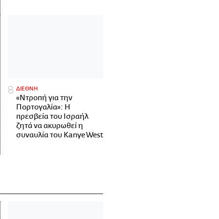
ΔΙΕΘΝΗ
«Ντροπή για την
Πορτογαλία»: Η
πρεσβεία του Ισραήλ
ζητά να ακυρωθεί η
συναυλία του Kanye West