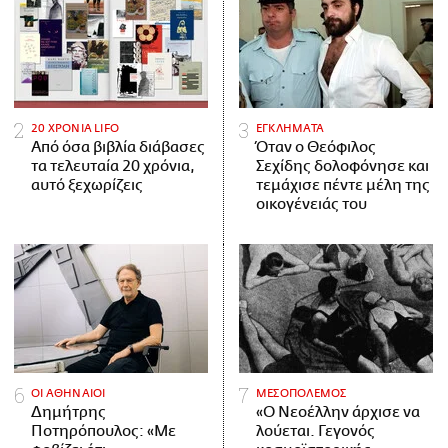
20 ΧΡΟΝΙΑ LIFO
ΕΓΚΛΗΜΑΤΑ
Από όσα βιβλία διάβασες
Όταν ο Θεόφιλος
τα τελευταία 20 χρόνια,
Σεχίδης δολοφόνησε και
αυτό ξεχωρίζεις
τεμάχισε πέντε μέλη της
οικογένειάς του
ΟΙ ΑΘΗΝΑΙΟΙ
ΜΕΣΟΠΟΛΕΜΟΣ
Δημήτρης
«Ο Νεοέλλην άρχισε να
Ποτηρόπουλος: «Με
λούεται. Γεγονός