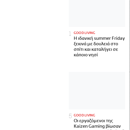
GOOD LIVING
Η ιδανική summer Friday
ξεκινά με δουλειά στο
σπίτι και καταλήγει σε
κάποιο νησί
GOOD LIVING
Οι εργαζόμενοι της
Kaizen Gaming βίωσαν