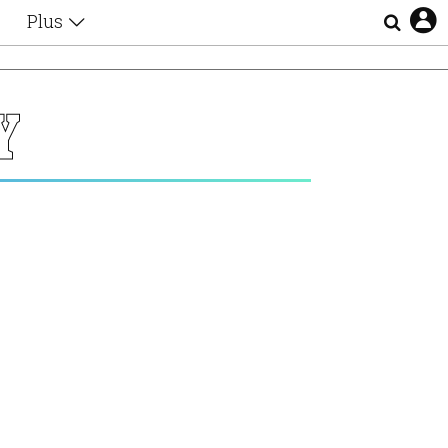
Plus
Θέματα
Συνεντεύξεις
Videos
Y
τα
Αφιερώματα
Ζώδια
Εξομολογήσεις
Blogs
η
Οι Αθηναίοι
Απώλειες
Lgbtqi+
Επιλογές