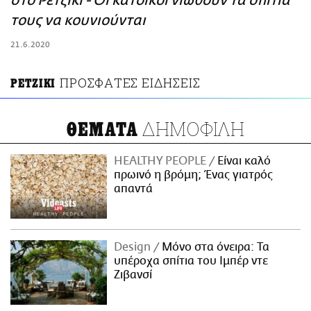
στο Ρετζίκι - Οι κάτοικοι νιώθουν τα σπίτια
ΑΜΠΑ
τους να κουνιούνται
PRINT
21.6.2020
ΠΡΟΣΦΑΤΕΣ ΕΙΔΗΣΕΙΣ
ΡΕΤΖΙΚΙ
ΔΗΜΟΦΙΛΗ
ΘΕΜΑΤΑ
HEALTHY PEOPLE
Είναι καλό
πρωινό η βρόμη; Ένας γιατρός
απαντά
Design
Μόνο στα όνειρα: Τα
υπέροχα σπίτια του Ιμπέρ ντε
Ζιβανσί