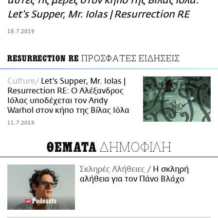
αυτές τις μέρες στον κήπο της Βίλας Ιόλα:
ΑΜΠΑ
Let's Supper, Mr. Iolas | Resurrection RE
PRINT
18.7.2019
ΠΡΟΣΦΑΤΕΣ ΕΙΔΗΣΕΙΣ
RESURRECTION RE
Culture
Let's Supper, Mr. Iolas |
Resurrection RE: Ο Αλέξανδρος
Ιόλας υποδέχεται τον Andy
Warhol στον κήπο της Βίλας Ιόλα
11.7.2019
ΔΗΜΟΦΙΛΗ
ΘΕΜΑΤΑ
Σκληρές Αλήθειες
H σκληρή
αλήθεια για τον Πάνο Βλάχο