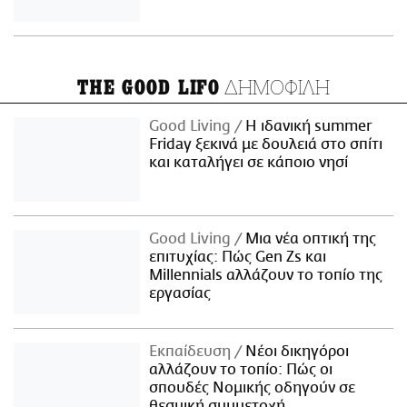
ΔΗΜΟΦΙΛΗ
THE GOOD LIFO
Good Living
Η ιδανική summer
Friday ξεκινά με δουλειά στο σπίτι
και καταλήγει σε κάποιο νησί
Good Living
Μια νέα οπτική της
επιτυχίας: Πώς Gen Zs και
Millennials αλλάζουν το τοπίο της
εργασίας
Εκπαίδευση
Νέοι δικηγόροι
αλλάζουν το τοπίο: Πώς οι
σπουδές Νομικής οδηγούν σε
θεσμική συμμετοχή