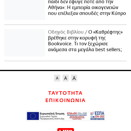
παιδί δεν έφυγε ποτέ από την
Αθήνα»: Η εμπειρία οικογενειών
που επέλεξαν σπουδές στην Κύπρο
Οδηγός Βιβλίου
Ο «Καθρέφτης»
βρέθηκε στην κορυφή της
Bookvoice. Τι τον ξεχώρισε
ανάμεσα στα μεγάλα best sellers;
ΤΑΥΤΟΤΗΤΑ
ΕΠΙΚΟΙΝΩΝΙΑ