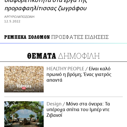
διαφορετικότητα στα έργα της
ΑΜΠΑ
προραφαηλίτισσας ζωγράφου
PRINT
ΑΡΓΥΡΩ ΜΠΟΖΩΝΗ
12.5.2022
ΠΡΟΣΦΑΤΕΣ ΕΙΔΗΣΕΙΣ
ΡΕΜΠΕΚΑ ΣΟΛΟΜΟΝ
ΔΗΜΟΦΙΛΗ
ΘΕΜΑΤΑ
HEALTHY PEOPLE
Είναι καλό
πρωινό η βρόμη; Ένας γιατρός
απαντά
Design
Μόνο στα όνειρα: Τα
υπέροχα σπίτια του Ιμπέρ ντε
Ζιβανσί