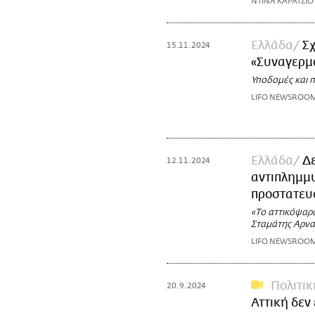
ΝΤΙΝΑ ΚΑΡΑΤΖΙΟ
Ελλάδα
Σχ
15.11.2024
«Συναγερμ
Υποδομές και 
LIFO NEWSROO
Ελλάδα
Δε
12.11.2024
αντιπλημμ
προστατευ
«Το αττικόψαρο
Σταμάτης Αρνα
LIFO NEWSROO
Πολιτικ
20.9.2024
Αττική δεν