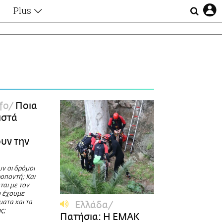
Plus
Θέματα
Συνεντεύξεις
Videos
τα
Αφιερώματα
Ζώδια
Εξομολογήσεις
Blogs
η
fo
Ποια
Οι Αθηναίοι
ειστά
Απώλειες
υ
Lgbtqi+
υν την
Επιλογές
υν οι δρόμοι
οποντή; Και
ται με τον
υ έχουμε
ματα και τα
Ελλάδα
ς;
Πατήσια: Η ΕΜΑΚ