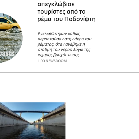
απεγκλώβισε
τουρίστες από το
ρέμα του Ποδονίφτη
Εγκλωβίστηκαν καθώς
περπατούσαν στην άκρη του
ρέματος, όταν ανέβηκε η
στάθμη του νερού λόγω της
ισχυρής βροχόπτωσης
LIFO NEWSROOM