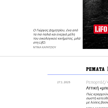
O Γιώργος Δημητρίου, ένα από
τα πιο παλιά και ενεργά μέλη
του οικολογικού κινήματος, μιλά
στη LifO.
ΝΤΙΝΑ ΚΑΡΑΤΖΙΟΥ
ΡΕΜΑΤΑ
Ρεπορτάζ
27.1.2025
Αττική «μπ
Πώς ιεραρχούντ
σωστή κατεύθυ
με λύσεις βασι