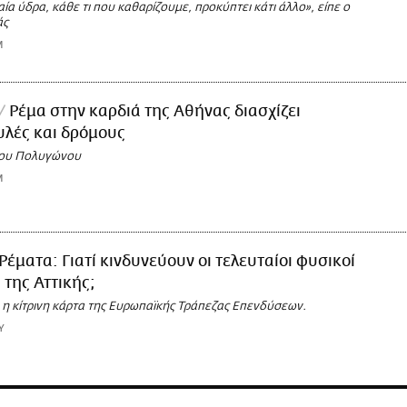
ναία ύδρα, κάθε τι που καθαρίζουμε, προκύπτει κάτι άλλο», είπε ο
άς
M
Ρέμα στην καρδιά της Αθήνας διασχίζει
υλές και δρόμους
του Πολυγώνου
M
Ρέματα: Γιατί κινδυνεύουν οι τελευταίοι φυσικοί
 της Αττικής;
 η κίτρινη κάρτα της Ευρωπαϊκής Τράπεζας Επενδύσεων.
Υ