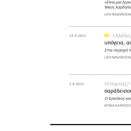
«Είναι μια λερ
Νίκος Χαρδαλι
LIFO NEWSROO
Ελλάδα
15.9.2023
υπόγεια, α
Στην περιοχή 
LIFO NEWSROO
Ρεπορτάζ
1.8.2023
παράδεισοι
Ο Ερασίνος και
ΝΤΙΝΑ ΚΑΡΑΤΖΙΟ