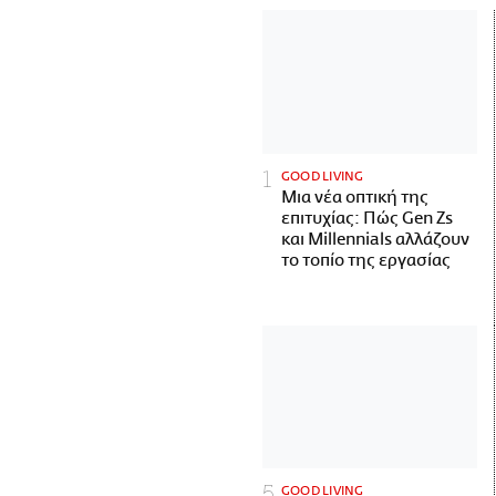
GOOD LIVING
Μια νέα οπτική της
επιτυχίας: Πώς Gen Zs
και Millennials αλλάζουν
το τοπίο της εργασίας
GOOD LIVING