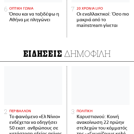
ΟΠΤΙΚΗ ΓΩΝΙΑ
20 ΧΡΟΝΙΑ LIFO
Όπου και να ταξιδέψω η
Οι εναλλακτικοί: Όσο πιο
Αθήνα με πληγώνει
μακριά από το
mainstream γίνεται
ΔΗΜΟΦΙΛΗ
ΕΙΔΗΣΕΙΣ
ΠΕΡΙΒΑΛΛΟΝ
ΠΟΛΙΤΙΚΗ
Το φαινόμενο «Ελ Νίνιο»
Καρυστιανού: Κοινή
ενδέχεται να οδηγήσει
ανακοίνωση 22 πρώην
50 εκατ. ανθρώπους σε
στελεχών του κόμματός
κατάσταση οξείας πείνας
της - «Γνωρίζουμε καλά