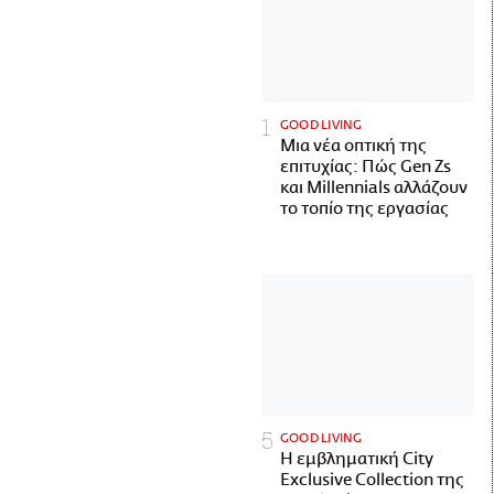
GOOD LIVING
Μια νέα οπτική της
επιτυχίας: Πώς Gen Zs
και Millennials αλλάζουν
το τοπίο της εργασίας
GOOD LIVING
Η εμβληματική City
Exclusive Collection της