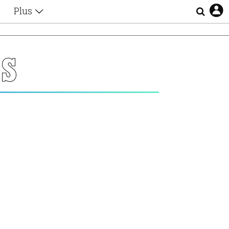
Plus
Θέματα
Συνεντεύξεις
Videos
OS
τα
Αφιερώματα
Ζώδια
Εξομολογήσεις
Blogs
η
Οι Αθηναίοι
Απώλειες
Lgbtqi+
Επιλογές